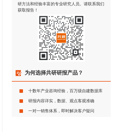
研方法和经验丰富的专业研究人员。请联系我们
获取报告！
为何选择共研研报产品？
十数年产业咨询经验，百万级自建数据库
研报内容详实，数据、观点客观准确
一对一销售体系，即时解决客户疑问