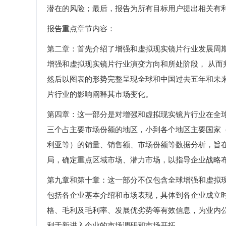
潜在的风险；最后，报告为所有目标用户提出相关有
报告重点章节内容：
第二章：首先介绍了增强和虚拟现实镜片行业发展周
增强和虚拟现实镜片行业演变方向和所处阶段， 从
然后以图表的形势完整呈现全球和中国过去五年和未
片行业的影响阐释其市场变化。
第四章：这一部分是对增强和虚拟现实镜片行业在全
三个占主要市场份额的地区，小到各个地区主要国家
利亚等）的销量、销售额、市场份额等数据分析，旨
局，确定重点区域市场、潜力市场，以指导企业战略
第九章和第十章：这一部分不仅包含全球增强和虚拟
包括各企业基本介绍和市场表现，具体到各企业成立
格、毛利及毛利率、发展优劣势等有效信息，为业内
利于新进入企业的市场调研和市场开拓。