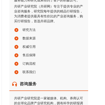
服务能力和研究成果得到了客户的积极认可。
共研产业研究院（共研网）专注于提供专业的产
业咨询服务，研究院每年提供的精品行研报告，
为消费者提供最具有性价比的产业咨询服务，购
买行研报告，首选共研品牌。
研究方法
数据来源
权威引用
售后保障
订购流程
联系我们
咨询服务
共研产业研究院是一家被媒体、机构、券商认可
的全球化品牌产业研究机构，拥有科学的研报调