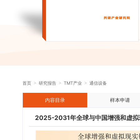
首页
研究报告
TMT产业
通信设备
内容目录
样本申请
2025-2031年全球与中国增强和