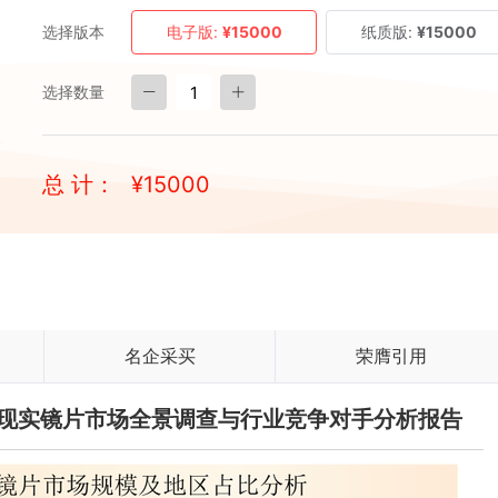
选择版本
电子版:
¥15000
纸质版:
¥15000
选择数量
总 计：
¥
15000
名企采买
荣膺引用
虚拟现实镜片市场全景调查与行业竞争对手分析报告