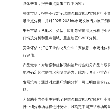
具体来看，报告重点提供了以下内容：
整体市场：报告不仅对全球增强和虚拟现实镜片行业市场
场重点分析，并对2025-2031年市场发展潜力展开预
细分市场：从地区、类型、应用等维度深入分析行业
口情况分析和重点领域、重点地区SWOT分析。
竞争评估：汇总了业内龙头企业主要信息、市场地位
行评估。
产品竞争：对增强和虚拟现实镜片行业细分产品市场
能够确定其供需情况和发展潜力。此外，各企业重点
发展策略：通过对发展环境的分析，可以明确目前行
略。
为帮助业内企业更好地了解增强和虚拟现实镜片行业
行业细分市场规模进行统计，以确定不同产品市场容