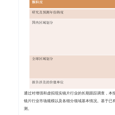
通过对增强和虚拟现实镜片行业的长期跟踪调查，本
镜片行业市场规模以及各细分领域基本情况。基于已
测。