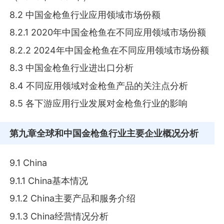
8.2 中国金枪鱼行业应用领域市场份额
8.2.1 2020年中国金枪鱼在不同应用领域市场份额
8.2.2 2024年中国金枪鱼在不同应用领域市场份额
8.3 中国金枪鱼行业进出口分析
8.4 不同应用领域对金枪鱼产品的关注点分析
8.5 各下游应用行业发展对金枪鱼行业的影响
第九章
全球和中国金枪鱼行业主要企业概况分析
9.1 China
9.1.1 China基本情况
9.1.2 China主要产品和服务介绍
9.1.3 China经营情况分析