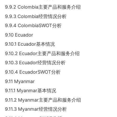
9.9.2 Colombia主要产品和服务介绍
9.9.3 Colombia经营情况分析
9.9.4 ColombiaSWOT分析
9.10 Ecuador
9.10.1 Ecuador基本情况
9.10.2 Ecuador主要产品和服务介绍
9.10.3 Ecuador经营情况分析
9.10.4 EcuadorSWOT分析
9.11 Myanmar
9.11.1 Myanmar基本情况
9.11.2 Myanmar主要产品和服务介绍
9.11.3 Myanmar经营情况分析