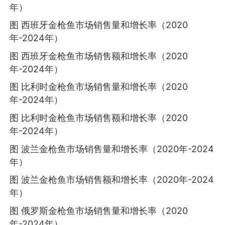
年）
图 西班牙金枪鱼市场销售量和增长率（2020
年-2024年）
图 西班牙金枪鱼市场销售额和增长率（2020
年-2024年）
图 比利时金枪鱼市场销售量和增长率（2020
年-2024年）
图 比利时金枪鱼市场销售额和增长率（2020
年-2024年）
图 波兰金枪鱼市场销售量和增长率（2020年-2024
年）
图 波兰金枪鱼市场销售额和增长率（2020年-2024
年）
图 俄罗斯金枪鱼市场销售量和增长率（2020
年-2024年）