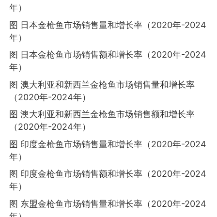
年）
图 日本金枪鱼市场销售量和增长率（2020年-2024
年）
图 日本金枪鱼市场销售额和增长率（2020年-2024
年）
图 澳大利亚和新西兰金枪鱼市场销售量和增长率
（2020年-2024年）
图 澳大利亚和新西兰金枪鱼市场销售额和增长率
（2020年-2024年）
图 印度金枪鱼市场销售量和增长率（2020年-2024
年）
图 印度金枪鱼市场销售额和增长率（2020年-2024
年）
图 东盟金枪鱼市场销售量和增长率（2020年-2024
年）