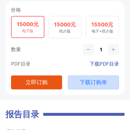
价格
15000元
15000元
15500元
电子版
纸介版
电子+纸介版
数量
PDF目录
下载PDF目录
立即订购
下载订购单
报告目录