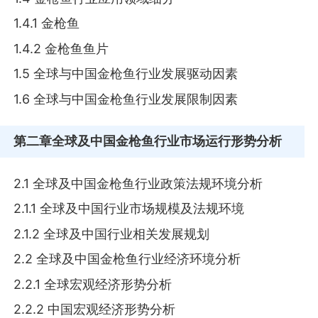
1.4.1 金枪鱼
1.4.2 金枪鱼鱼片
1.5 全球与中国金枪鱼行业发展驱动因素
1.6 全球与中国金枪鱼行业发展限制因素
第二章
全球及中国金枪鱼行业市场运行形势分析
2.1 全球及中国金枪鱼行业政策法规环境分析
2.1.1 全球及中国行业市场规模及法规环境
2.1.2 全球及中国行业相关发展规划
2.2 全球及中国金枪鱼行业经济环境分析
2.2.1 全球宏观经济形势分析
2.2.2 中国宏观经济形势分析