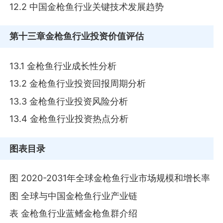
12.2 中国金枪鱼行业关键技术发展趋势
第十三章
金枪鱼行业投资价值评估
13.1 金枪鱼行业成长性分析
13.2 金枪鱼行业投资回报周期分析
13.3 金枪鱼行业投资风险分析
13.4 金枪鱼行业投资热点分析
图表目录
图 2020-2031年全球金枪鱼行业市场规模和增长率
图 全球与中国金枪鱼行业产业链
表 金枪鱼行业蓝鳍金枪鱼群介绍