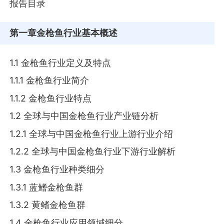
报告目录
第一章
金枪鱼行业基本概述
1.1 金枪鱼行业定义及特点
1.1.1 金枪鱼行业简介
1.1.2 金枪鱼行业特点
1.2 全球与中国金枪鱼行业产业链分析
1.2.1 全球与中国金枪鱼行业上游行业介绍
1.2.2 全球与中国金枪鱼行业下游行业解析
1.3 金枪鱼行业种类细分
1.3.1 蓝鳍金枪鱼群
1.3.2 黄鳍金枪鱼群
1.4 金枪鱼行业应用领域细分