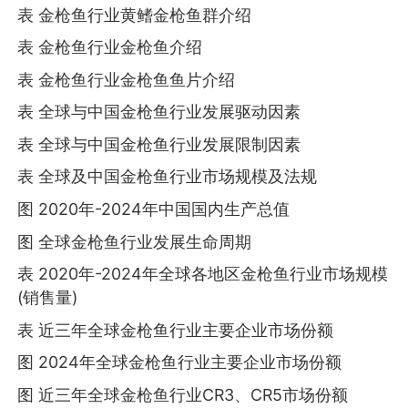
表 金枪鱼行业黄鳍金枪鱼群介绍
表 金枪鱼行业金枪鱼介绍
表 金枪鱼行业金枪鱼鱼片介绍
表 全球与中国金枪鱼行业发展驱动因素
表 全球与中国金枪鱼行业发展限制因素
表 全球及中国金枪鱼行业市场规模及法规
图 2020年-2024年中国国内生产总值
图 全球金枪鱼行业发展生命周期
表 2020年-2024年全球各地区金枪鱼行业市场规模
(销售量)
表 近三年全球金枪鱼行业主要企业市场份额
图 2024年全球金枪鱼行业主要企业市场份额
图 近三年全球金枪鱼行业CR3、CR5市场份额