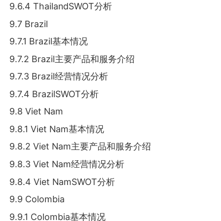
9.6.4 ThailandSWOT分析
9.7 Brazil
9.7.1 Brazil基本情况
9.7.2 Brazil主要产品和服务介绍
9.7.3 Brazil经营情况分析
9.7.4 BrazilSWOT分析
9.8 Viet Nam
9.8.1 Viet Nam基本情况
9.8.2 Viet Nam主要产品和服务介绍
9.8.3 Viet Nam经营情况分析
9.8.4 Viet NamSWOT分析
9.9 Colombia
9.9.1 Colombia基本情况