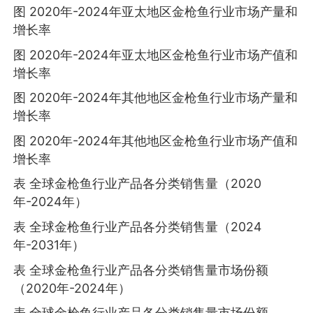
图 2020年-2024年亚太地区金枪鱼行业市场产量和
增长率
图 2020年-2024年亚太地区金枪鱼行业市场产值和
增长率
图 2020年-2024年其他地区金枪鱼行业市场产量和
增长率
图 2020年-2024年其他地区金枪鱼行业市场产值和
增长率
表 全球金枪鱼行业产品各分类销售量（2020
年-2024年）
表 全球金枪鱼行业产品各分类销售量（2024
年-2031年）
表 全球金枪鱼行业产品各分类销售量市场份额
（2020年-2024年）
表 全球金枪鱼行业产品各分类销售量市场份额