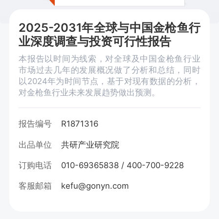
2025-2031年全球与中国金枪鱼行
业深度调查与投资可行性报告
本报告以时间为线索，对全球及中国金枪鱼行业
市场过去几年的发展概况做了分析和总结，同时
以2024年为时间节点，基于对现有数据的分析，
对金枪鱼行业未来发展趋势做出预测。
报告编号
R1871316
出品单位
共研产业研究院
订购电话
010-69365838 / 400-700-9228
客服邮箱
kefu@gonyn.com