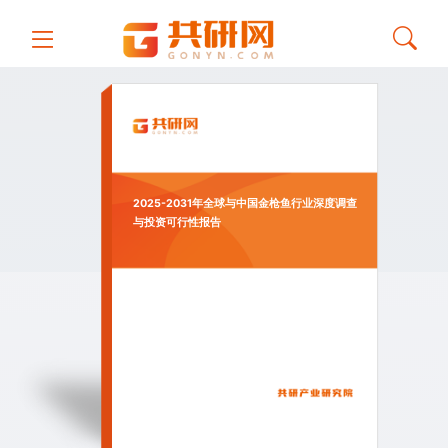
2025-2031年全球与中国金枪鱼行业深度调查
与投资可行性报告