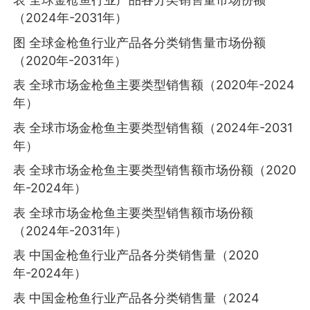
（2024年-2031年）
图 全球金枪鱼行业产品各分类销售量市场份额
（2020年-2031年）
表 全球市场金枪鱼主要类型销售额（2020年-2024
年）
表 全球市场金枪鱼主要类型销售额（2024年-2031
年）
表 全球市场金枪鱼主要类型销售额市场份额（2020
年-2024年）
表 全球市场金枪鱼主要类型销售额市场份额
（2024年-2031年）
表 中国金枪鱼行业产品各分类销售量（2020
年-2024年）
表 中国金枪鱼行业产品各分类销售量（2024