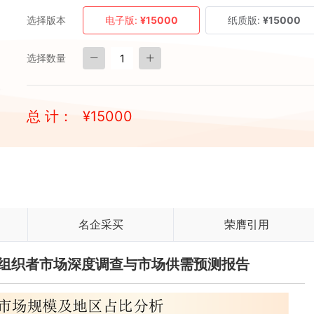
选择版本
电子版:
¥15000
纸质版:
¥15000
选择数量
总 计：
¥
15000
名企采买
荣膺引用
药丸组织者市场深度调查与市场供需预测报告