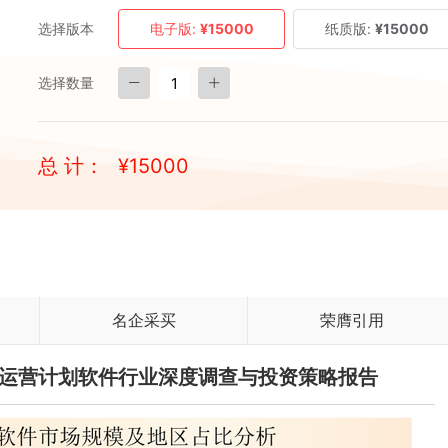
选择版本
电子版:
¥15000
纸质版:
¥15000
选择数量
总 计：
¥
15000
名企采买
荣膺引用
售和运营计划软件行业深度调查与投资策略报告