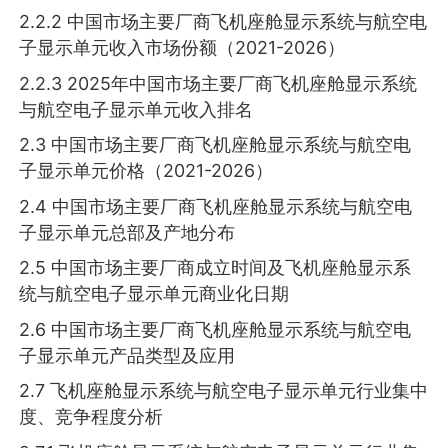
2.2.2 中国市场主要厂商飞机座舱显示系统与航空电
子显示单元收入市场份额（2021-2026）
2.2.3 2025年中国市场主要厂商飞机座舱显示系统
与航空电子显示单元收入排名
2.3 中国市场主要厂商飞机座舱显示系统与航空电
子显示单元价格（2021-2026）
2.4 中国市场主要厂商飞机座舱显示系统与航空电
子显示单元总部及产地分布
2.5 中国市场主要厂商成立时间及飞机座舱显示系
统与航空电子显示单元商业化日期
2.6 中国市场主要厂商飞机座舱显示系统与航空电
子显示单元产品类型及应用
2.7 飞机座舱显示系统与航空电子显示单元行业集中
度、竞争程度分析