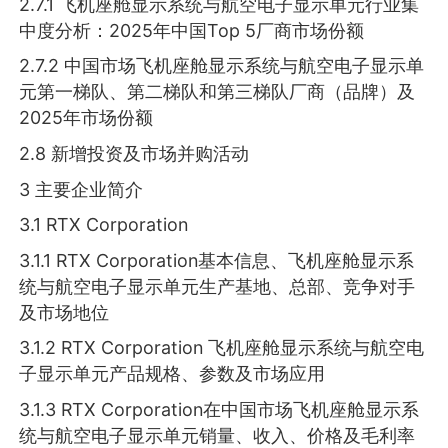
2.7.1 飞机座舱显示系统与航空电子显示单元行业集
中度分析：2025年中国Top 5厂商市场份额
2.7.2 中国市场飞机座舱显示系统与航空电子显示单
元第一梯队、第二梯队和第三梯队厂商（品牌）及
2025年市场份额
2.8 新增投资及市场并购活动
3 主要企业简介
3.1 RTX Corporation
3.1.1 RTX Corporation基本信息、飞机座舱显示系
统与航空电子显示单元生产基地、总部、竞争对手
及市场地位
3.1.2 RTX Corporation 飞机座舱显示系统与航空电
子显示单元产品规格、参数及市场应用
3.1.3 RTX Corporation在中国市场飞机座舱显示系
统与航空电子显示单元销量、收入、价格及毛利率