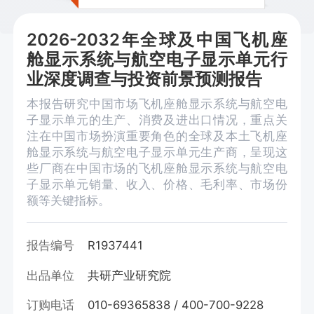
2026-2032年全球及中国飞机座
舱显示系统与航空电子显示单元行
业深度调查与投资前景预测报告
本报告研究中国市场飞机座舱显示系统与航空电
子显示单元的生产、消费及进出口情况，重点关
注在中国市场扮演重要角色的全球及本土飞机座
舱显示系统与航空电子显示单元生产商，呈现这
些厂商在中国市场的飞机座舱显示系统与航空电
子显示单元销量、收入、价格、毛利率、市场份
额等关键指标。
报告编号
R1937441
出品单位
共研产业研究院
订购电话
010-69365838 / 400-700-9228