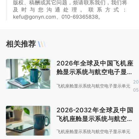
版权、稿酬或其它问题，烦请联系我们，我们将
及时与您沟通处理。联系方式：
kefu@gonyn.com、010-69365838。
相关推荐
2026年全球及中国飞机座
舱显示系统与航空电子显示
单元市场趋势分析[图]
20
飞机座舱显示系统与航空电子显示单元
05
2026-2032年全球及中国
飞机座舱显示系统与航空电
子显示单元行业深度调查与
飞机座舱显示系统与航空电子显示单元
投资前景预测报告