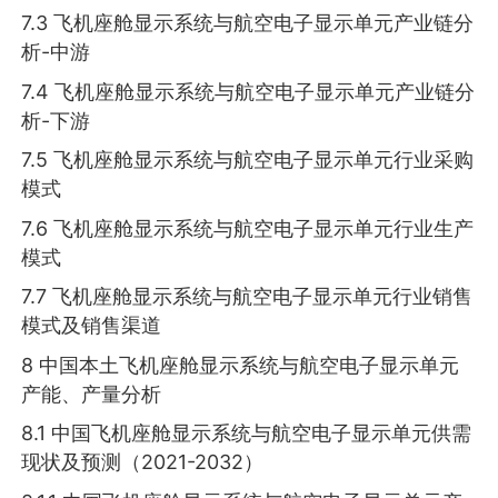
7.3 飞机座舱显示系统与航空电子显示单元产业链分
析-中游
7.4 飞机座舱显示系统与航空电子显示单元产业链分
析-下游
7.5 飞机座舱显示系统与航空电子显示单元行业采购
模式
7.6 飞机座舱显示系统与航空电子显示单元行业生产
模式
7.7 飞机座舱显示系统与航空电子显示单元行业销售
模式及销售渠道
8 中国本土飞机座舱显示系统与航空电子显示单元
产能、产量分析
8.1 中国飞机座舱显示系统与航空电子显示单元供需
现状及预测（2021-2032）