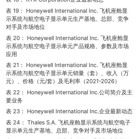
表 19： Honeywell International Inc. 飞机座舱显
示系统与航空电子显示单元生产基地、总部、竞争
对手及市场地位
表 20： Honeywell International Inc. 飞机座舱显
示系统与航空电子显示单元产品规格、参数及市场
应用
表 21： Honeywell International Inc. 飞机座舱显
示系统与航空电子显示单元销量（套）、收入（万
元）、价格（元/套）及毛利率（2021-2026）
表 22： Honeywell International Inc.公司简介及主
要业务
表 23： Honeywell International Inc.企业最新动态
表 24： Thales S.A. 飞机座舱显示系统与航空电子
显示单元生产基地、总部、竞争对手及市场地位