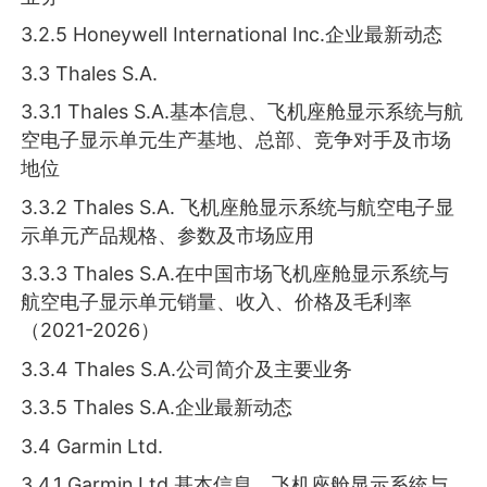
3.2.5 Honeywell International Inc.企业最新动态
3.3 Thales S.A.
3.3.1 Thales S.A.基本信息、飞机座舱显示系统与航
空电子显示单元生产基地、总部、竞争对手及市场
地位
3.3.2 Thales S.A. 飞机座舱显示系统与航空电子显
示单元产品规格、参数及市场应用
3.3.3 Thales S.A.在中国市场飞机座舱显示系统与
航空电子显示单元销量、收入、价格及毛利率
（2021-2026）
3.3.4 Thales S.A.公司简介及主要业务
3.3.5 Thales S.A.企业最新动态
3.4 Garmin Ltd.
3.4.1 Garmin Ltd.基本信息、飞机座舱显示系统与