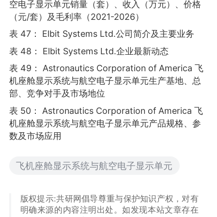
空电子显示单元销量（套）、收入（万元）、价格
（元/套）及毛利率（2021-2026）
表 47： Elbit Systems Ltd.公司简介及主要业务
表 48： Elbit Systems Ltd.企业最新动态
表 49： Astronautics Corporation of America 飞
机座舱显示系统与航空电子显示单元生产基地、总
部、竞争对手及市场地位
表 50： Astronautics Corporation of America 飞
机座舱显示系统与航空电子显示单元产品规格、参
数及市场应用
飞机座舱显示系统与航空电子显示单元
版权提示:共研网倡导尊重与保护知识产权，对有
明确来源的内容注明出处。如发现本站文章存在