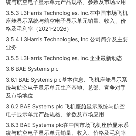
统与航空电子显示单元产品规格、参数及市场应用
3.5.3 L3Harris Technologies, Inc.在中国市场飞机
座舱显示系统与航空电子显示单元销量、收入、价
格及毛利率（2021-2026）
3.5.4 L3Harris Technologies, Inc.公司简介及主要
业务
3.5.5 L3Harris Technologies, Inc.企业最新动态
3.6 BAE Systems plc
3.6.1 BAE Systems plc基本信息、飞机座舱显示系
统与航空电子显示单元生产基地、总部、竞争对手
及市场地位
3.6.2 BAE Systems plc 飞机座舱显示系统与航空
电子显示单元产品规格、参数及市场应用
3.6.3 BAE Systems plc在中国市场飞机座舱显示系
统与航空电子显示单元销量、收入、价格及毛利率