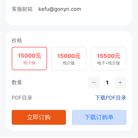
客服邮箱
kefu@gonyn.com
价格
15000元
15000元
15500元
电子版
纸介版
电子+纸介版
数量
PDF目录
下载PDF目录
立即订购
下载订购单