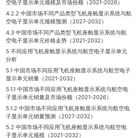
空电子显示单元规模及市场份额（2021-2026）
4.2.2 中国市场不同产品类型飞机座舱显示系统与航
空电子显示单元规模预测（2027-2032）
4.3 中国市场不同产品类型飞机座舱显示系统与航
空电子显示单元价格走势（2021-2032）
5 不同应用飞机座舱显示系统与航空电子显示单元
分析
5.1 中国市场不同应用飞机座舱显示系统与航空电子
显示单元销量（2021-2032）
5.1.1 中国市场不同应用飞机座舱显示系统与航空电
子显示单元销量及市场份额（2021-2026）
5.1.2 中国市场不同应用飞机座舱显示系统与航空电
子显示单元销量预测（2027-2032）
5.2 中国市场不同应用飞机座舱显示系统与航空电
子显示单元规模（2021-2032）