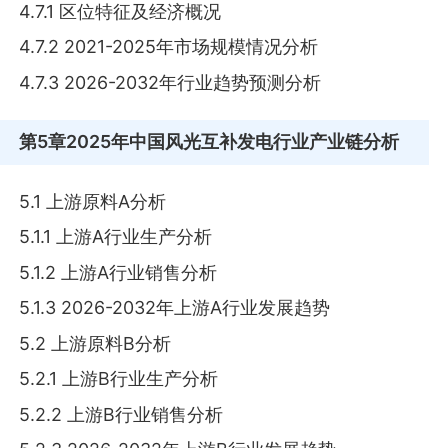
4.7.1 区位特征及经济概况
4.7.2 2021-2025年市场规模情况分析
4.7.3 2026-2032年行业趋势预测分析
第5章
2025年中国风光互补发电行业产业链分析
5.1 上游原料A分析
5.1.1 上游A行业生产分析
5.1.2 上游A行业销售分析
5.1.3 2026-2032年上游A行业发展趋势
5.2 上游原料B分析
5.2.1 上游B行业生产分析
5.2.2 上游B行业销售分析