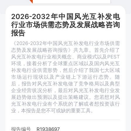
2026-2032年中国风光互补发电
行业市场供需态势及发展战略咨询
报告
《2026-2032年中国风光互补发电行业市场供需
态势及发展战略咨询报告》共九章。首先介绍了
风光互补发电行业相关概念、商业模式以及PEST
环境，接着分析了全球重点区域以及国内风光互
补发电行业供需形势，然后介绍了我国七大区域
市场运行现状以及产业链上下游运行态势。随
后，报告对风光互补发电做了竞争格局以及典型
企业经营状况分析，最后对风光互补发电行业发
展趋势做出预测以及提出策略建议。您若想对风
光互补发电行业有个系统的了解或者想投资该行
业，本报告是您不可或缺的重要工具。
报告编号
R1938697