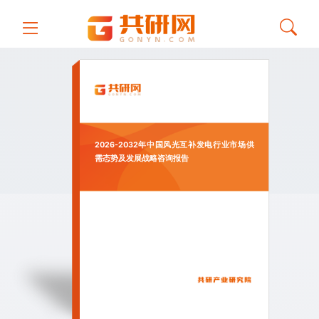
2026-2032年中国风光互补发电行业市场供
需态势及发展战略咨询报告