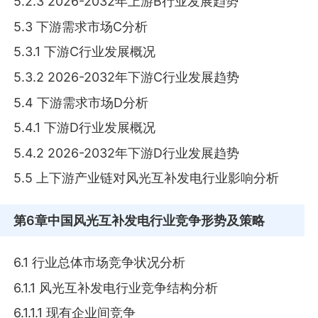
5.2.3 2026-2032年上游B行业发展趋势
5.3 下游需求市场C分析
5.3.1 下游C行业发展概况
5.3.2 2026-2032年下游C行业发展趋势
5.4 下游需求市场D分析
5.4.1 下游D行业发展概况
5.4.2 2026-2032年下游D行业发展趋势
5.5 上下游产业链对风光互补发电行业影响分析
第6章
中国风光互补发电行业竞争形势及策略
6.1 行业总体市场竞争状况分析
6.1.1 风光互补发电行业竞争结构分析
6.1.1.1 现有企业间竞争