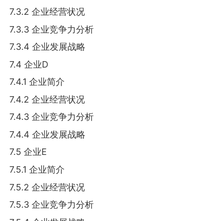
7.3.2 企业经营状况
7.3.3 企业竞争力分析
7.3.4 企业发展战略
7.4 企业D
7.4.1 企业简介
7.4.2 企业经营状况
7.4.3 企业竞争力分析
7.4.4 企业发展战略
7.5 企业E
7.5.1 企业简介
7.5.2 企业经营状况
7.5.3 企业竞争力分析