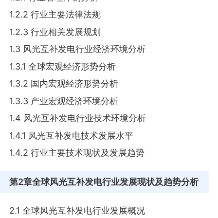
1.2.2 行业主要法律法规
1.2.3 行业相关发展规划
1.3 风光互补发电行业经济环境分析
1.3.1 全球宏观经济形势分析
1.3.2 国内宏观经济形势分析
1.3.3 产业宏观经济环境分析
1.4 风光互补发电行业技术环境分析
1.4.1 风光互补发电技术发展水平
1.4.2 行业主要技术现状及发展趋势
第2章
全球风光互补发电行业发展现状及趋势分析
2.1 全球风光互补发电行业发展概况