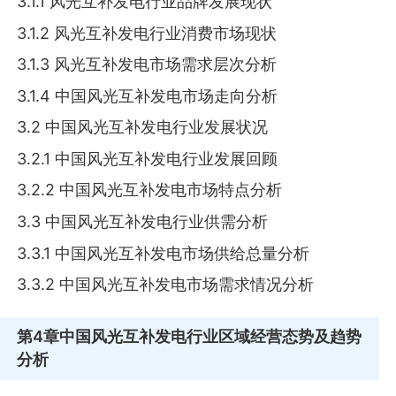
3.1.1 风光互补发电行业品牌发展现状
3.1.2 风光互补发电行业消费市场现状
3.1.3 风光互补发电市场需求层次分析
3.1.4 中国风光互补发电市场走向分析
3.2 中国风光互补发电行业发展状况
3.2.1 中国风光互补发电行业发展回顾
3.2.2 中国风光互补发电市场特点分析
3.3 中国风光互补发电行业供需分析
3.3.1 中国风光互补发电市场供给总量分析
3.3.2 中国风光互补发电市场需求情况分析
第4章
中国风光互补发电行业区域经营态势及趋势
分析