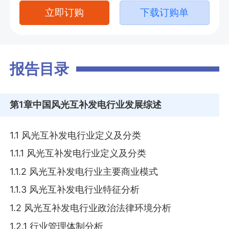
立即订购
下载订购单
报告目录
第1章
中国风光互补发电行业发展综述
1.1 风光互补发电行业定义及分类
1.1.1 风光互补发电行业定义及分类
1.1.2 风光互补发电行业主要商业模式
1.1.3 风光互补发电行业特征分析
1.2 风光互补发电行业政治法律环境分析
1.2.1 行业管理体制分析