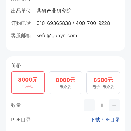
出品单位
共研产业研究院
订购电话
010-69365838 / 400-700-9228
客服邮箱
kefu@gonyn.com
价格
8000元
8000元
8500元
电子版
纸介版
电子+纸介版
数量
PDF目录
下载PDF目录