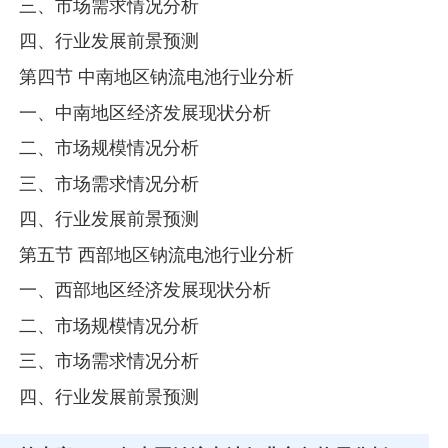
三、市场需求情况分析
四、行业发展前景预测
第四节 中南地区钠流电池行业分析
一、中南地区经济发展现状分析
二、市场规模情况分析
三、市场需求情况分析
四、行业发展前景预测
第五节 西部地区钠流电池行业分析
一、西部地区经济发展现状分析
二、市场规模情况分析
三、市场需求情况分析
四、行业发展前景预测