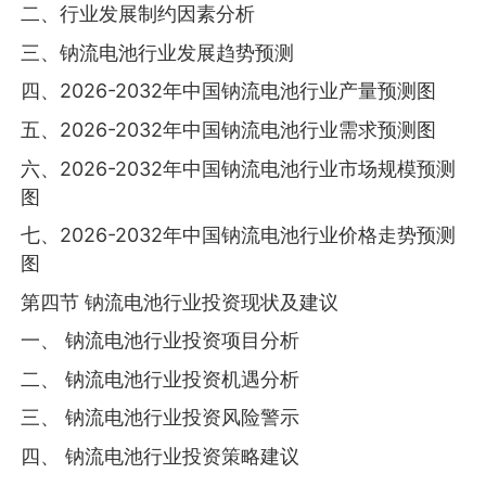
二、行业发展制约因素分析
三、钠流电池行业发展趋势预测
四、2026-2032年中国钠流电池行业产量预测图
五、2026-2032年中国钠流电池行业需求预测图
六、2026-2032年中国钠流电池行业市场规模预测
图
七、2026-2032年中国钠流电池行业价格走势预测
图
第四节 钠流电池行业投资现状及建议
一、 钠流电池行业投资项目分析
二、 钠流电池行业投资机遇分析
三、 钠流电池行业投资风险警示
四、 钠流电池行业投资策略建议