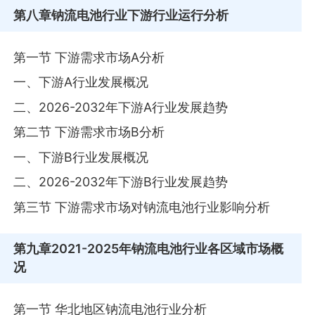
第八章
钠流电池行业下游行业运行分析
第一节 下游需求市场A分析
一、下游A行业发展概况
二、2026-2032年下游A行业发展趋势
第二节 下游需求市场B分析
一、下游B行业发展概况
二、2026-2032年下游B行业发展趋势
第三节 下游需求市场对钠流电池行业影响分析
第九章
2021-2025年钠流电池行业各区域市场概
况
第一节 华北地区钠流电池行业分析