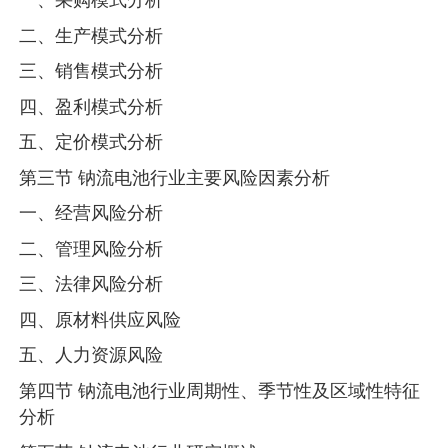
二、生产模式分析
三、销售模式分析
四、盈利模式分析
五、定价模式分析
第三节 钠流电池行业主要风险因素分析
一、经营风险分析
二、管理风险分析
三、法律风险分析
四、原材料供应风险
五、人力资源风险
第四节 钠流电池行业周期性、季节性及区域性特征
分析