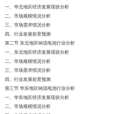
一、华北地区经济发展现状分析
二、市场规模情况分析
三、市场需求情况分析
四、行业发展前景预测
第二节 东北地区钠流电池行业分析
一、东北地区经济发展现状分析
二、市场规模情况分析
三、市场需求情况分析
四、行业发展前景预测
第三节 华东地区钠流电池行业分析
一、华东地区经济发展现状分析
二、市场规模情况分析