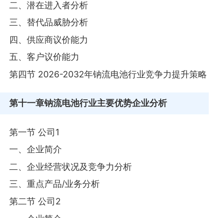
二、潜在进入者分析
三、替代品威胁分析
四、供应商议价能力
五、客户议价能力
第四节 2026-2032年钠流电池行业竞争力提升策略
第十一章
钠流电池行业主要优势企业分析
第一节 公司1
一、企业简介
二、企业经营状况及竞争力分析
三、重点产品/业务分析
第二节 公司2