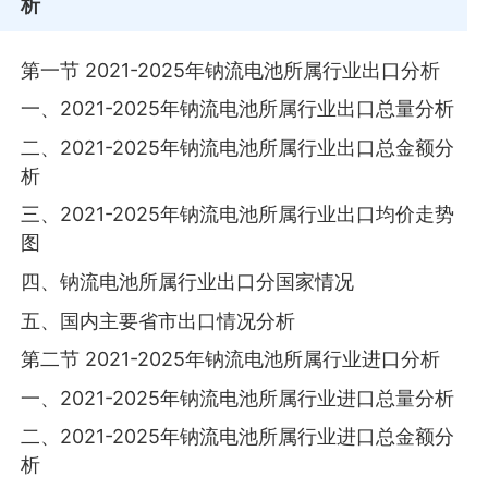
析
第一节 2021-2025年钠流电池所属行业出口分析
一、2021-2025年钠流电池所属行业出口总量分析
二、2021-2025年钠流电池所属行业出口总金额分
析
三、2021-2025年钠流电池所属行业出口均价走势
图
四、钠流电池所属行业出口分国家情况
五、国内主要省市出口情况分析
第二节 2021-2025年钠流电池所属行业进口分析
一、2021-2025年钠流电池所属行业进口总量分析
二、2021-2025年钠流电池所属行业进口总金额分
析