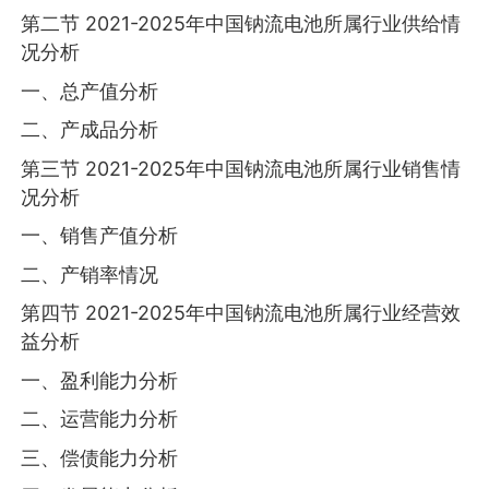
第二节 2021-2025年中国钠流电池所属行业供给情
况分析
一、总产值分析
二、产成品分析
第三节 2021-2025年中国钠流电池所属行业销售情
况分析
一、销售产值分析
二、产销率情况
第四节 2021-2025年中国钠流电池所属行业经营效
益分析
一、盈利能力分析
二、运营能力分析
三、偿债能力分析