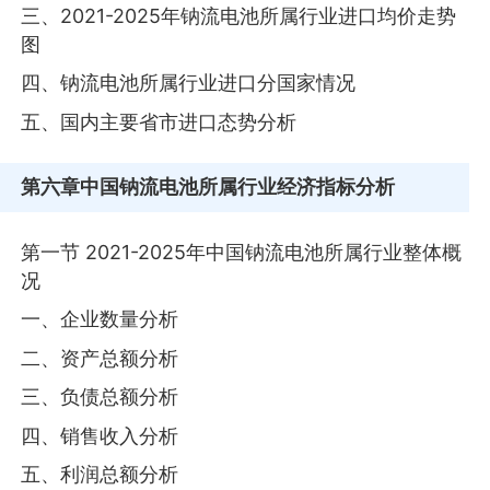
三、2021-2025年钠流电池所属行业进口均价走势
图
四、钠流电池所属行业进口分国家情况
五、国内主要省市进口态势分析
第六章
中国钠流电池所属行业经济指标分析
第一节 2021-2025年中国钠流电池所属行业整体概
况
一、企业数量分析
二、资产总额分析
三、负债总额分析
四、销售收入分析
五、利润总额分析