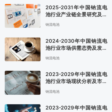
2025-2031年中国钠流电
池行业产业链全景研究及发
展战略咨询报告
钠流电池
2024-2030年中国钠流电
池行业市场供需态势及发展
战略咨询报告
钠流电池
2023-2029年中国钠流电
池行业市场现状分析及市场
前景评估报告
钠流电池
2023-2029年中国钠流电