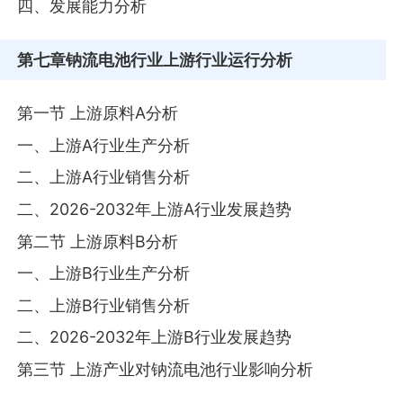
四、发展能力分析
第七章
钠流电池行业上游行业运行分析
第一节 上游原料A分析
一、上游A行业生产分析
二、上游A行业销售分析
二、2026-2032年上游A行业发展趋势
第二节 上游原料B分析
一、上游B行业生产分析
二、上游B行业销售分析
二、2026-2032年上游B行业发展趋势
第三节 上游产业对钠流电池行业影响分析