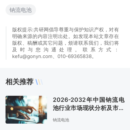
钠流电池
版权提示:共研网倡导尊重与保护知识产权，对有
明确来源的内容注明出处。如发现本站文章存在
版权、稿酬或其它问题，烦请联系我们，我们将
及时与您沟通处理。联系方式：
kefu@gonyn.com、010-69365838。
相关推荐
2026-2032年中国钠流电
池行业市场现状分析及市场
趋势预测报告
钠流电池