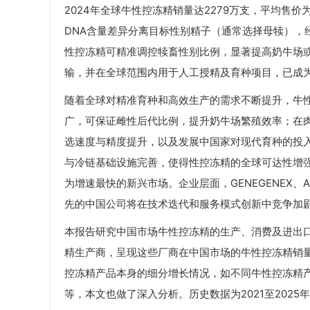
2024年全球牛性控冻精销量达2279万支，平均售价
DNA含量差异分离目标性别精子（通常选择母犊），
性控冻精可精准调控犊畜性别比例，显著提高奶牛场
输，并在全球范围内用于人工授精及育种项目，已成
随着全球对精准育种和高效生产的需求不断提升，牛
广，可保证雌性后代比例，提升奶牛场繁殖效率；在
选速度与精度提升，以及发展中国家对现代育种的投
与冷链基础设施完善，使得性控冻精的全球可达性增
为增速最快的新兴市场。企业层面，GENEGENEX、ABS、A
先的中国公司将在技术迭代和服务模式创新中竞争加
本报告研究中国市场牛性控冻精的生产、消费及进出
精生产商，呈现这些厂商在中国市场的牛性控冻精销
控冻精产品本身的细分增长情况，如不同牛性控冻精
等，本文也做了深入分析。历史数据为2021至2025年