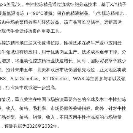
为25美元/支。牛性控冻精是通过流式细胞分选技术，基于X/Y精子
经超低温冷冻（-196℃液氮）保存的精液制品。与常规冻精相比，
或肉牛场的繁殖效率与经济效益。该产品可长期储存、远距离运
为现代牛业遗传改良的重要工具。
性控冻精市场正迎来快速增长期。性控技术在奶牛产业中应用最
肉牛领域也有所应用，用于优质肉品生产。技术成本逐年下降、分
入增加，将推动性控冻精行业快速增长。同时，国际贸易壁垒减少
强。预计未来五年，北美和欧洲市场仍居领先地位，亚太地区将成
lta Genetics、ST Genetics、WWS 等主要参与者以及领
剧，行业集中度或进一步提高。
口情况，重点关注在中国市场扮演重要角色的全球及本土牛性控冻
量、收入、价格、毛利率、市场份额等关键指标。此外，针对牛性
产品类型、价格、销量、收入，不同应用牛性控冻精的市场销量
，预测数据为2026至2032年。