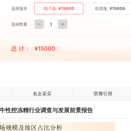
选择版本
电子版:
¥15000
纸质版:
¥15000
选择数量
总 计：
¥
15000
名企采买
荣膺引用
中国牛性控冻精行业调查与发展前景报告