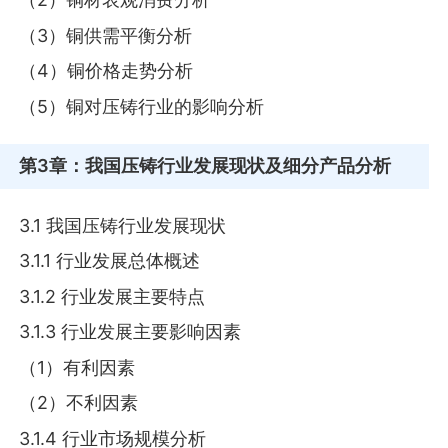
（3）铜供需平衡分析
（4）铜价格走势分析
（5）铜对压铸行业的影响分析
第3章
：我国压铸行业发展现状及细分产品分析
3.1 我国压铸行业发展现状
3.1.1 行业发展总体概述
3.1.2 行业发展主要特点
3.1.3 行业发展主要影响因素
（1）有利因素
（2）不利因素
3.1.4 行业市场规模分析