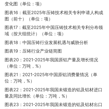
变化图（单位：项）
图表16：截至2025年压铸技术相关专利申请人构成
图（前十）（单位：项）
图表17：截至2025年中国压铸技术相关专利分布领
域（按大组统计）（单位：项）
图表18：中国压铸行业发展机遇与威胁分析
图表19：压铸行业产业链简图
图表20：2021-2025年我国原铝产量及增长情况
（单位：万吨，%）
图表21：2021-2025年中国原铝消费量情况（单
位：万吨，%）
图表22：2021-2025年我国未锻造的铝及铝材进口
量及同比增长（单位：万吨，%）
图表23：2021-2025年我国未锻造的铝及铝材出口