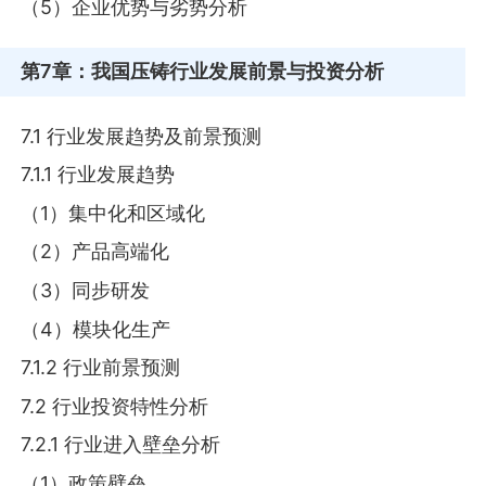
（5）企业优势与劣势分析
第7章
：我国压铸行业发展前景与投资分析
7.1 行业发展趋势及前景预测
7.1.1 行业发展趋势
（1）集中化和区域化
（2）产品高端化
（3）同步研发
（4）模块化生产
7.1.2 行业前景预测
7.2 行业投资特性分析
7.2.1 行业进入壁垒分析
（1）政策壁垒