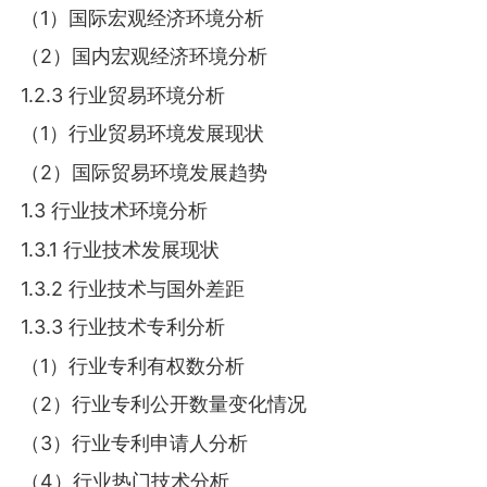
（1）国际宏观经济环境分析
（2）国内宏观经济环境分析
1.2.3 行业贸易环境分析
（1）行业贸易环境发展现状
（2）国际贸易环境发展趋势
1.3 行业技术环境分析
1.3.1 行业技术发展现状
1.3.2 行业技术与国外差距
1.3.3 行业技术专利分析
（1）行业专利有权数分析
（2）行业专利公开数量变化情况
（3）行业专利申请人分析
（4）行业热门技术分析