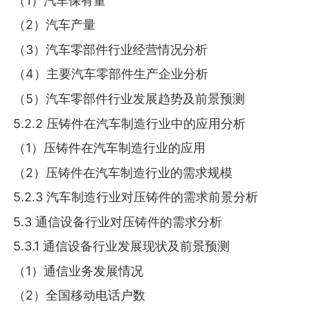
（1）汽车保有量
（2）汽车产量
（3）汽车零部件行业经营情况分析
（4）主要汽车零部件生产企业分析
（5）汽车零部件行业发展趋势及前景预测
5.2.2 压铸件在汽车制造行业中的应用分析
（1）压铸件在汽车制造行业的应用
（2）压铸件在汽车制造行业的需求规模
5.2.3 汽车制造行业对压铸件的需求前景分析
5.3 通信设备行业对压铸件的需求分析
5.3.1 通信设备行业发展现状及前景预测
（1）通信业务发展情况
（2）全国移动电话户数