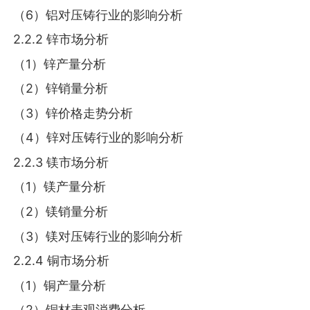
（6）铝对压铸行业的影响分析
2.2.2 锌市场分析
（1）锌产量分析
（2）锌销量分析
（3）锌价格走势分析
（4）锌对压铸行业的影响分析
2.2.3 镁市场分析
（1）镁产量分析
（2）镁销量分析
（3）镁对压铸行业的影响分析
2.2.4 铜市场分析
（1）铜产量分析
（2）铜材表观消费分析