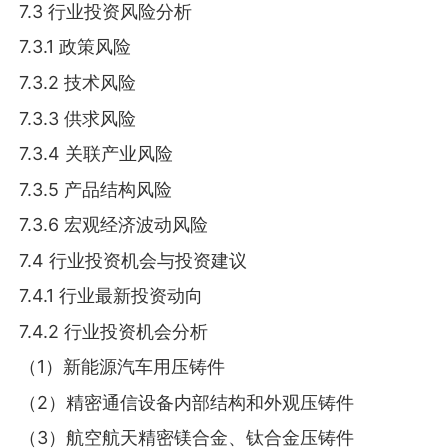
7.3 行业投资风险分析
7.3.1 政策风险
7.3.2 技术风险
7.3.3 供求风险
7.3.4 关联产业风险
7.3.5 产品结构风险
7.3.6 宏观经济波动风险
7.4 行业投资机会与投资建议
7.4.1 行业最新投资动向
7.4.2 行业投资机会分析
（1）新能源汽车用压铸件
（2）精密通信设备内部结构和外观压铸件
（3）航空航天精密镁合金、钛合金压铸件