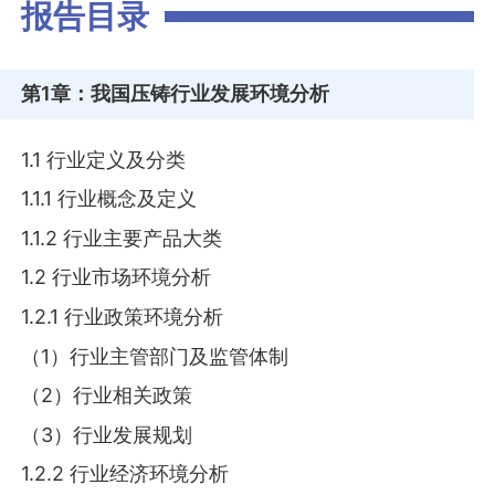
报告目录
第1章
：我国压铸行业发展环境分析
1.1 行业定义及分类
1.1.1 行业概念及定义
1.1.2 行业主要产品大类
1.2 行业市场环境分析
1.2.1 行业政策环境分析
（1）行业主管部门及监管体制
（2）行业相关政策
（3）行业发展规划
1.2.2 行业经济环境分析