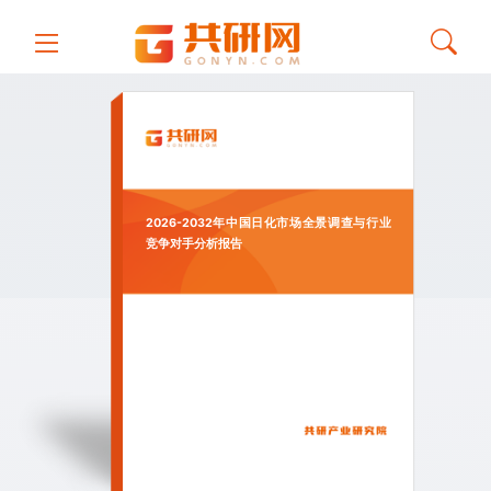
2026-2032年中国日化市场全景调查与行业
竞争对手分析报告