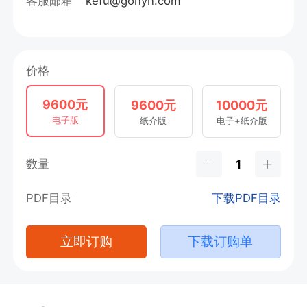
客服邮箱
kefu@gonyn.com
价格
9600元
9600元
10000元
电子版
纸介版
电子+纸介版
数量
PDF目录
下载PDF目录
立即订购
下载订购单