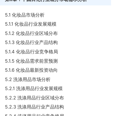
5.1 化妆品市场分析
5.1.1 化妆品行业发展规模
5.1.2 化妆品行业区域分布
5.1.3 化妆品行业产品结构
5.1.4 化妆品行业竞争格局
5.1.5 化妆品需求前景预测
5.1.6 化妆品最新投资动向
5.2 洗涤用品市场分析
5.2.1 洗涤用品行业发展规模
5.2.2 洗涤用品行业区域分布
5.2.3 洗涤用品行业产品结构