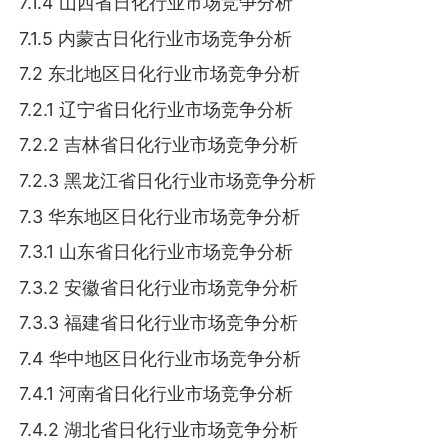
7.1.4 山西省日化行业市场竞争分析
7.1.5 内蒙古日化行业市场竞争分析
7.2 东北地区日化行业市场竞争分析
7.2.1 辽宁省日化行业市场竞争分析
7.2.2 吉林省日化行业市场竞争分析
7.2.3 黑龙江省日化行业市场竞争分析
7.3 华东地区日化行业市场竞争分析
7.3.1 山东省日化行业市场竞争分析
7.3.2 安徽省日化行业市场竞争分析
7.3.3 福建省日化行业市场竞争分析
7.4 华中地区日化行业市场竞争分析
7.4.1 河南省日化行业市场竞争分析
7.4.2 湖北省日化行业市场竞争分析