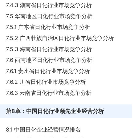
7.4.3 湖南省日化行业市场竞争分析
7.5 华南地区日化行业市场竞争分析
7.5.1 广东省日化行业市场竞争分析
7.5.2 广西壮族自治区日化行业市场竞争分析
7.5.3 海南省日化行业市场竞争分析
7.6 西南地区日化行业市场竞争分析
7.6.1 贵州省日化行业市场竞争分析
7.6.2 川省日化行业市场竞争分析
7.6.3 云南省日化行业市场竞争分析
第8章
：中国日化行业领先企业经营分析
8.1 中国日化企业经营情况排名