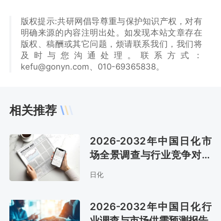
版权提示:共研网倡导尊重与保护知识产权，对有
明确来源的内容注明出处。如发现本站文章存在
版权、稿酬或其它问题，烦请联系我们，我们将
及时与您沟通处理。联系方式：
kefu@gonyn.com、010-69365838。
相关推荐
2026-2032年中国日化市
场全景调查与行业竞争对手
分析报告
日化
2026-2032年中国日化行
业调查与市场供需预测报告