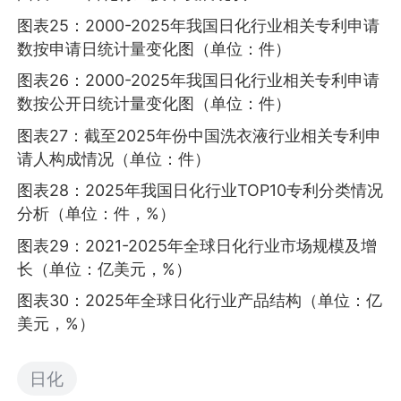
图表25：2000-2025年我国日化行业相关专利申请
数按申请日统计量变化图（单位：件）
图表26：2000-2025年我国日化行业相关专利申请
数按公开日统计量变化图（单位：件）
图表27：截至2025年份中国洗衣液行业相关专利申
请人构成情况（单位：件）
图表28：2025年我国日化行业TOP10专利分类情况
分析（单位：件，%）
图表29：2021-2025年全球日化行业市场规模及增
长（单位：亿美元，%）
图表30：2025年全球日化行业产品结构（单位：亿
美元，%）
日化