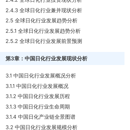
2.4.3 全球日化行业兼并现状分析
2.5 全球日化行业发展趋势分析
2.5.1 全球日化行业发展趋势分析
2.5.2 全球日化行业发展前景预测
第3章
：中国日化行业发展现状分析
3.1 中国日化行业发展概况分析
3.1.1 中国日化行业发展概况
3.1.2 中国日化行业发展历程
3.1.3 中国日化行业生命周期
3.1.4 中国日化产业链全景图谱
3.2 中国日化行业发展规模分析