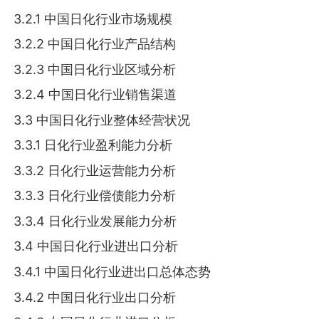
3.2.1 中国日化行业市场规模
3.2.2 中国日化行业产品结构
3.2.3 中国日化行业区域分析
3.2.4 中国日化行业销售渠道
3.3 中国日化行业整体经营状况
3.3.1 日化行业盈利能力分析
3.3.2 日化行业运营能力分析
3.3.3 日化行业偿债能力分析
3.3.4 日化行业发展能力分析
3.4 中国日化行业进出口分析
3.4.1 中国日化行业进出口总体态势
3.4.2 中国日化行业出口分析