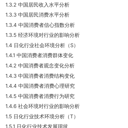
1.3.2 中国居民收入水平分析
1.3.3 中国居民消费水平分析
1.3.4 中国消费者信心指数分析
1.3.5 经济环境对行业的影响分析
1.4 日化行业社会环境分析（S）
1.4.1 中国消费者消费群体变化
1.4.2 中国消费者观念变化分析
1.4.3 中国消费者消费结构变化
1.4.4 中国消费者消费心理研究
1.4.5 中国消费者消费行为研究
1.4.6 社会环境对行业的影响分析
1.5 日化行业技术环境分析（T）
1.5.1 日化行业技术发展现状