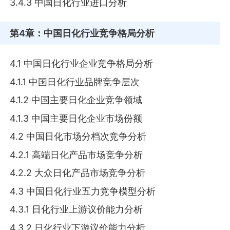
3.4.3 中国日化行业进口分析
第4章
：中国日化行业竞争格局分析
4.1 中国日化行业企业竞争格局分析
4.1.1 中国日化行业品牌竞争层次
4.1.2 中国主要日化企业竞争领域
4.1.3 中国主要日化企业市场份额
4.2 中国日化市场分档次竞争分析
4.2.1 高端日化产品市场竞争分析
4.2.2 大众日化产品市场竞争分析
4.3 中国日化行业五力竞争模型分析
4.3.1 日化行业上游议价能力分析
4.3.2 日化行业下游议价能力分析