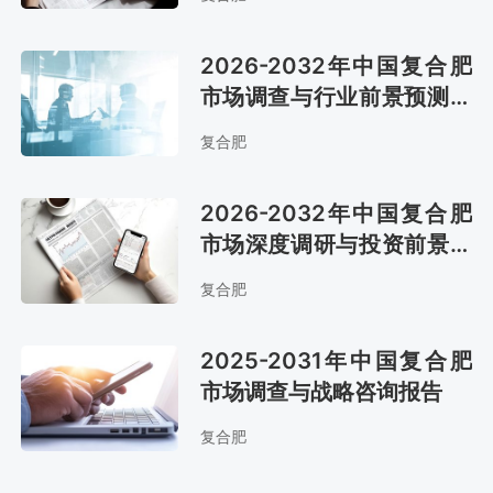
2026-2032年中国复合肥
市场调查与行业前景预测报
告
复合肥
2026-2032年中国复合肥
市场深度调研与投资前景分
析报告
复合肥
2025-2031年中国复合肥
市场调查与战略咨询报告
复合肥