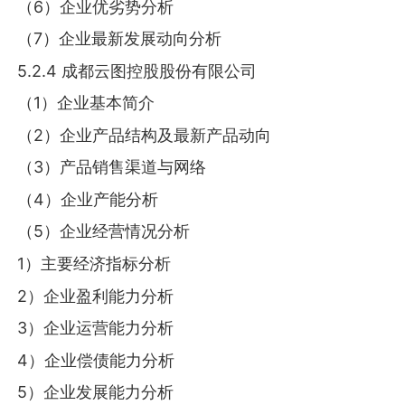
（6）企业优劣势分析
（7）企业最新发展动向分析
5.2.4 成都云图控股股份有限公司
（1）企业基本简介
（2）企业产品结构及最新产品动向
（3）产品销售渠道与网络
（4）企业产能分析
（5）企业经营情况分析
1）主要经济指标分析
2）企业盈利能力分析
3）企业运营能力分析
4）企业偿债能力分析
5）企业发展能力分析