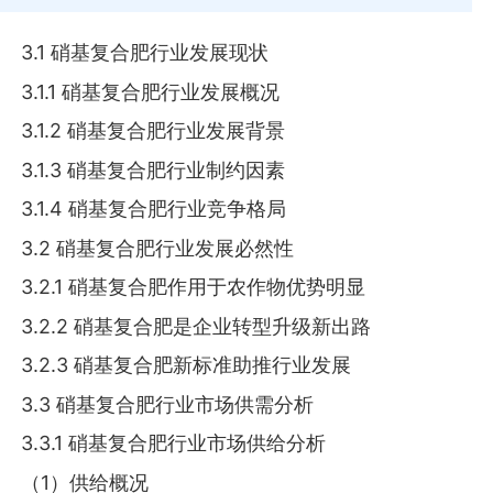
3.1 硝基复合肥行业发展现状
3.1.1 硝基复合肥行业发展概况
3.1.2 硝基复合肥行业发展背景
3.1.3 硝基复合肥行业制约因素
3.1.4 硝基复合肥行业竞争格局
3.2 硝基复合肥行业发展必然性
3.2.1 硝基复合肥作用于农作物优势明显
3.2.2 硝基复合肥是企业转型升级新出路
3.2.3 硝基复合肥新标准助推行业发展
3.3 硝基复合肥行业市场供需分析
3.3.1 硝基复合肥行业市场供给分析
（1）供给概况