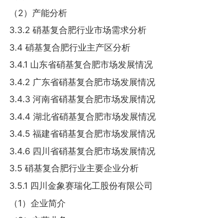
（2）产能分析
3.3.2 硝基复合肥行业市场需求分析
3.4 硝基复合肥行业主产区分析
3.4.1 山东省硝基复合肥市场发展情况
3.4.2 广东省硝基复合肥市场发展情况
3.4.3 河南省硝基复合肥市场发展情况
3.4.4 湖北省硝基复合肥市场发展情况
3.4.5 福建省硝基复合肥市场发展情况
3.4.6 四川省硝基复合肥市场发展情况
3.5 硝基复合肥行业主要企业分析
3.5.1 四川金象赛瑞化工股份有限公司
（1）企业简介