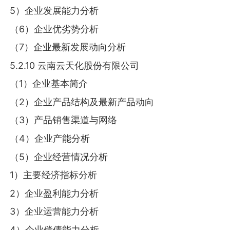
5）企业发展能力分析
（6）企业优劣势分析
（7）企业最新发展动向分析
5.2.10 云南云天化股份有限公司
（1）企业基本简介
（2）企业产品结构及最新产品动向
（3）产品销售渠道与网络
（4）企业产能分析
（5）企业经营情况分析
1）主要经济指标分析
2）企业盈利能力分析
3）企业运营能力分析
4）企业偿债能力分析