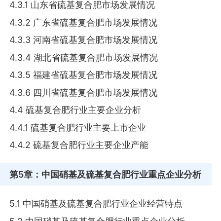
4.3.1 山东省硫基复合肥市场发展情况
4.3.2 广东省硫基复合肥市场发展情况
4.3.3 河南省硫基复合肥市场发展情况
4.3.4 湖北省硫基复合肥市场发展情况
4.3.5 福建省硫基复合肥市场发展情况
4.3.6 四川省硫基复合肥市场发展情况
4.4 硫基复合肥行业主要企业分析
4.4.1 硫基复合肥行业主要上市企业
4.4.2 硫基复合肥行业主要企业产能
第5章
：中国硝基及硫基复合肥行业重点企业分析
5.1 中国硝基及硫基复合肥行业企业经营特点