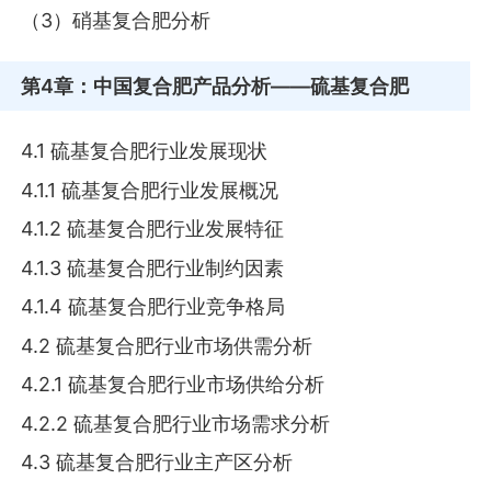
（3）硝基复合肥分析
第4章
：中国复合肥产品分析——硫基复合肥
4.1 硫基复合肥行业发展现状
4.1.1 硫基复合肥行业发展概况
4.1.2 硫基复合肥行业发展特征
4.1.3 硫基复合肥行业制约因素
4.1.4 硫基复合肥行业竞争格局
4.2 硫基复合肥行业市场供需分析
4.2.1 硫基复合肥行业市场供给分析
4.2.2 硫基复合肥行业市场需求分析
4.3 硫基复合肥行业主产区分析