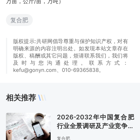
万亩，公斤/亩，万吨）
复合肥
版权提示:共研网倡导尊重与保护知识产权，对有
明确来源的内容注明出处。如发现本站文章存在
版权、稿酬或其它问题，烦请联系我们，我们将
及时与您沟通处理。联系方式：
kefu@gonyn.com、010-69365838。
相关推荐
2026-2032年中国复合肥
行业全景调研及产业竞争格
局报告
复合肥