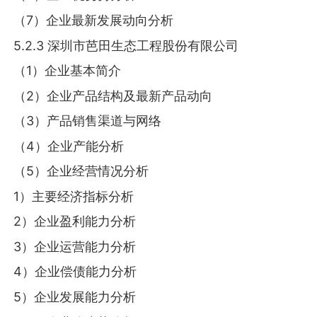
（7）企业最新发展动向分析
5.2.3 深圳市芭田生态工程股份有限公司
（1）企业基本简介
（2）企业产品结构及最新产品动向
（3）产品销售渠道与网络
（4）企业产能分析
（5）企业经营情况分析
1）主要经济指标分析
2）企业盈利能力分析
3）企业运营能力分析
4）企业偿债能力分析
5）企业发展能力分析