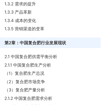
1.3.2 需求的提升
1.3.3 产品革新
1.3.4 成本的变化
1.3.5 营销渠道的变革
第2章
：中国复合肥行业发展现状
2.1 中国复合肥供需平衡分析
2.1.1 中国复合肥生产分析
（1）复合肥生产总况
（2）复合肥市场竞争
（3）复合肥产量分析
2.1.2 中国复合肥需求分析