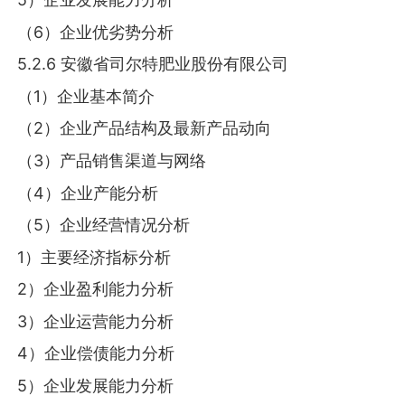
（6）企业优劣势分析
5.2.6 安徽省司尔特肥业股份有限公司
（1）企业基本简介
（2）企业产品结构及最新产品动向
（3）产品销售渠道与网络
（4）企业产能分析
（5）企业经营情况分析
1）主要经济指标分析
2）企业盈利能力分析
3）企业运营能力分析
4）企业偿债能力分析
5）企业发展能力分析