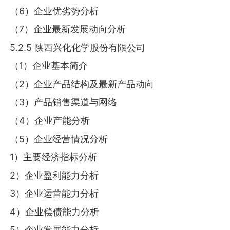
（6）企业优劣势分析
（7）企业最新发展动向分析
5.2.5 陕西兴化化学股份有限公司
（1）企业基本简介
（2）企业产品结构及最新产品动向
（3）产品销售渠道与网络
（4）企业产能分析
（5）企业经营情况分析
1）主要经济指标分析
2）企业盈利能力分析
3）企业运营能力分析
4）企业偿债能力分析
5）企业发展能力分析