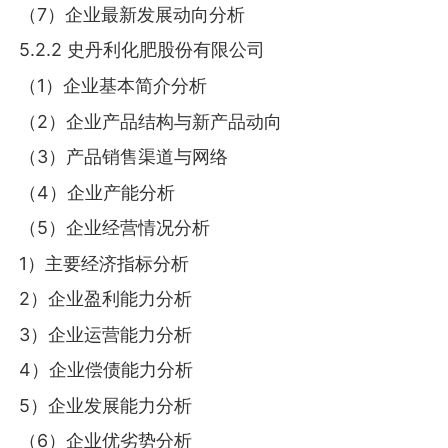
（7）企业最新发展动向分析
5.2.2 史丹利化肥股份有限公司
（1）企业基本简介分析
（2）企业产品结构与新产品动向
（3）产品销售渠道与网络
（4）企业产能分析
（5）企业经营情况分析
1）主要经济指标分析
2）企业盈利能力分析
3）企业运营能力分析
4）企业偿债能力分析
5）企业发展能力分析
（6）企业优劣势分析