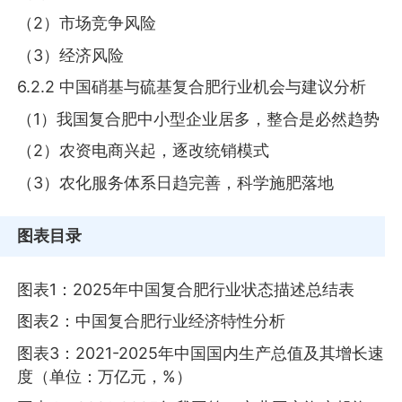
（2）市场竞争风险
（3）经济风险
6.2.2 中国硝基与硫基复合肥行业机会与建议分析
（1）我国复合肥中小型企业居多，整合是必然趋势
（2）农资电商兴起，逐改统销模式
（3）农化服务体系日趋完善，科学施肥落地
图表目录
图表1：2025年中国复合肥行业状态描述总结表
图表2：中国复合肥行业经济特性分析
图表3：2021-2025年中国国内生产总值及其增长速
度（单位：万亿元，%）