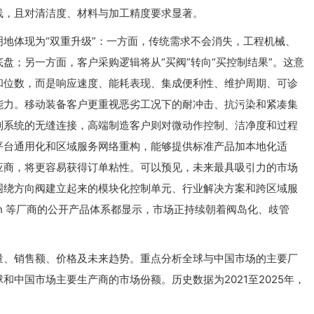
线，且对清洁度、材料与加工精度要求显著。
地体现为“双重升级”：一方面，传统需求不会消失，工程机械、
盘；另一方面，客户采购逻辑将从“买阀”转向“买控制结果”。这意
和位数，而是响应速度、能耗表现、集成便利性、维护周期、可诊
能力。移动装备客户更重视恶劣工况下的耐冲击、抗污染和紧凑集
制系统的无缝连接，高端制造客户则对微动作控制、洁净度和过程
平台通用化和区域服务网络重构，能够提供标准产品加本地化适
应商，将更容易获得订单粘性。可以预见，未来最具吸引力的市场
围绕方向阀建立起来的模块化控制单元、行业解决方案和跨区域服
Rexroth 等厂商的公开产品体系都显示，市场正持续朝着阀岛化、歧管
量、销售额、价格及未来趋势。重点分析全球与中国市场的主要厂
中国市场主要生产商的市场份额。历史数据为2021至2025年，