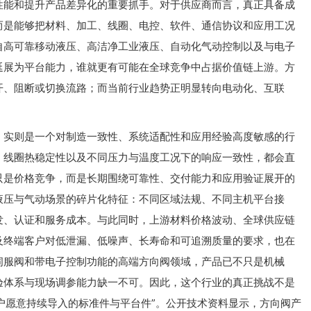
性能和提升产品差异化的重要抓手。对于供应商而言，真正具备成
而是能够把材料、加工、线圈、电控、软件、通信协议和应用工况
自高可靠移动液压、高洁净工业液压、自动化气动控制以及与电子
延展为平台能力，谁就更有可能在全球竞争中占据价值链上游。方
开、阻断或切换流路；而当前行业趋势正明显转向电动化、互联
，实则是一个对制造一致性、系统适配性和应用经验高度敏感的行
、线圈热稳定性以及不同压力与温度工况下的响应一致性，都会直
只是价格竞争，而是长期围绕可靠性、交付能力和应用验证展开的
液压与气动场景的碎片化特征：不同区域法规、不同主机平台接
发、认证和服务成本。与此同时，上游材料价格波动、全球供应链
及终端客户对低泄漏、低噪声、长寿命和可追溯质量的要求，也在
伺服阀和带电子控制功能的高端方向阀领域，产品已不只是机械
验体系与现场调参能力缺一不可。因此，这个行业的真正挑战不是
客户愿意持续导入的标准件与平台件”。公开技术资料显示，方向阀产