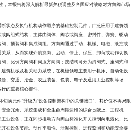
定性，本报告将深入解析最新关税调整及各国应对战略对方向阀市场
通断状态及执行机构动作顺序的基础控制元件，广泛应用于建筑领
状或阀组式结构，主体由阀体、阀芯或阀座、密封件、弹簧、驱动
装阀、插装阀和集成阀组。方向阀通过手动、机械、电磁、液控或
通关系，从而实现介质换向、启动、停止、保压、卸荷或动作切换
向阀、比例方向阀和伺服方向阀；按结构可分为滑阀式、座阀式和
、建筑机械及相关动力系统，在机械领域主要用于机床、自动化设
能源、交通、冶金、农业装备、包装、电子及通用工业控制等场
运行的重要核心部件。
体切换元件”升级为“设备控制架构中的关键接口”。其价值不再局限
、安全冗余、系统集成和全生命周期运维的综合贡献上。工程机
程工业设备，正在同步推动方向阀由标准化开关控制向电液化、比
尤其在设备节能、动作平顺性、泄漏控制、远程监测和功能安全要