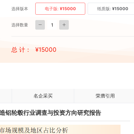
选择版本
电子版:
¥15000
纸质版:
¥15000
选择数量
总 计：
¥
15000
名企采买
荣膺引用
国锻造铝轮毂行业调查与投资方向研究报告