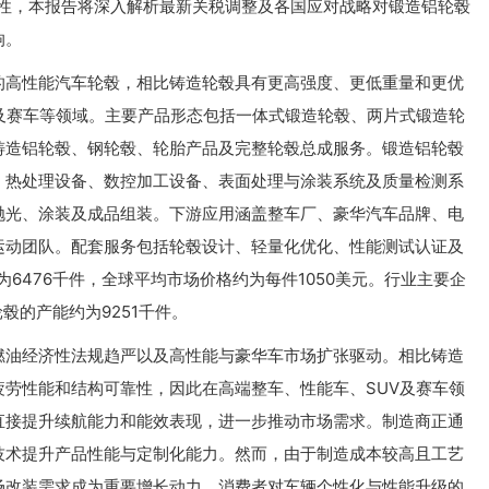
定性，本报告将深入解析最新关税调整及各国应对战略对锻造铝轮毂
响。
的高性能汽车轮毂，相比铸造轮毂具有更高强度、更低重量和更优
及赛车等领域。主要产品形态包括一体式锻造轮毂、两片式锻造轮
铸造铝轮毂、钢轮毂、轮胎产品及完整轮毂总成服务。锻造铝轮毂
、热处理设备、数控加工设备、表面处理与涂装系统及质量检测系
抛光、涂装及成品组装。下游应用涵盖整车厂、豪华汽车品牌、电
运动团队。配套服务包括轮毂设计、轻量化优化、性能测试认证及
为6476千件，全球平均市场价格约为每件1050美元。行业主要企
轮毂的产能约为9251千件。
燃油经济性法规趋严以及高性能与豪华车市场扩张驱动。相比铸造
劳性能和结构可靠性，因此在高端整车、性能车、SUV及赛车领
直接提升续航能力和能效表现，进一步推动市场需求。制造商正通
技术提升产品性能与定制化能力。然而，由于制造成本较高且工艺
场改装需求成为重要增长动力，消费者对车辆个性化与性能升级的