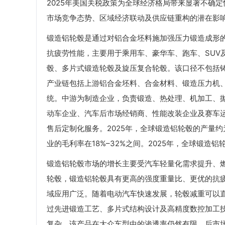
2025年美国关税政策为全球经济格局带来显著不确
市场竞争态势、区域经济联动及供应链重构的潜在影
锻造铝轮毂是通过对铝合金坯料施加强压力锻造成形
抗疲劳性能，主要用于乘用车、豪华车、跑车、SUV
毂、多片式锻造轮毂及旋压复合轮毂。该口径不包括
产业链包括上游铝合金坯料、合金材料、锻造压力机
统。中游为制造企业，负责锻造、热处理、机加工、
动车企业、汽车后市场经销商、性能改装企业及赛车
售后定制化服务。2025年，全球锻造铝轮毂的产量约
业的毛利率在18%–32%之间。2025年，全球锻造铝
锻造铝轮毂市场的增长主要受汽车轻量化需求提升、
轮毂，锻造铝轮毂具有更高的强度重量比、更优的抗疲
域应用广泛。随着电动汽车快速发展，轮毂减重可以
过先进锻造工艺、多片式结构设计及高精度数控加工
复杂，该产品在大众车型中的渗透率仍然有限。后市