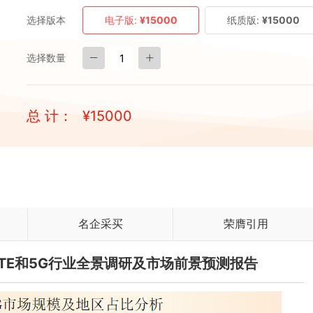
选择版本
电子版:
¥15000
纸质版:
¥15000
选择数量
总 计：
¥
15000
名企采买
荣膺引用
进LTE和5G行业全景调研及市场前景预测报告