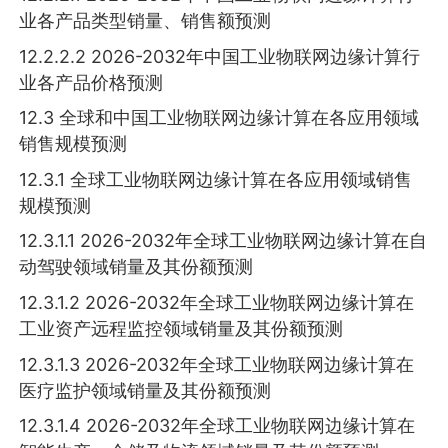
业各产品类型销量、销售额预测
12.2.2.2 2026-2032年中国工业物联网边缘计算行
业各产品价格预测
12.3 全球和中国工业物联网边缘计算在各应用领域
销售规模预测
12.3.1 全球工业物联网边缘计算在各应用领域销售
规模预测
12.3.1.1 2026-2032年全球工业物联网边缘计算在自
动驾驶领域销量及其份额预测
12.3.1.2 2026-2032年全球工业物联网边缘计算在
工业资产远程监控领域销量及其份额预测
12.3.1.3 2026-2032年全球工业物联网边缘计算在
医疗监护领域销量及其份额预测
12.3.1.4 2026-2032年全球工业物联网边缘计算在