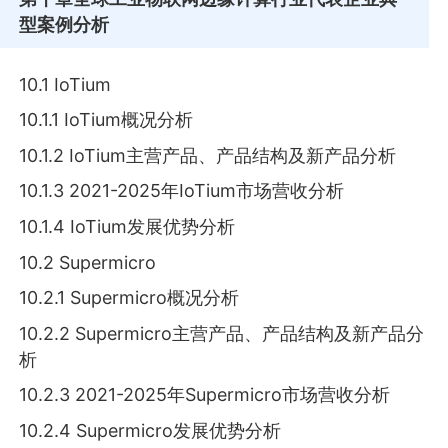
型案例分析
10.1 IoTium
10.1.1 IoTium概况分析
10.1.2 IoTium主营产品、产品结构及新产品分析
10.1.3 2021-2025年IoTium市场营收分析
10.1.4 IoTium发展优势分析
10.2 Supermicro
10.2.1 Supermicro概况分析
10.2.2 Supermicro主营产品、产品结构及新产品分
析
10.2.3 2021-2025年Supermicro市场营收分析
10.2.4 Supermicro发展优势分析