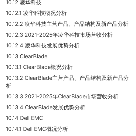
10.12 凌华科技
10.12.1 凌华科技概况分析
10.12.2 凌华科技主营产品、产品结构及新产品分析
10.12.3 2021-2025年凌华科技市场营收分析
10.12.4 凌华科技发展优势分析
10.13 ClearBlade
10.13.1 ClearBlade概况分析
10.13.2 ClearBlade主营产品、产品结构及新产品分
析
10.13.3 2021-2025年ClearBlade市场营收分析
10.13.4 ClearBlade发展优势分析
10.14 Dell EMC
10.14.1 Dell EMC概况分析