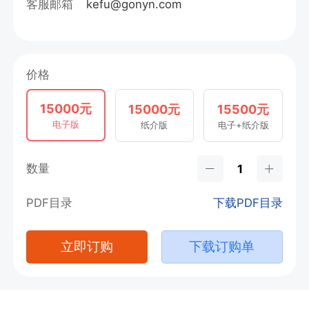
客服邮箱
kefu@gonyn.com
价格
15000元
15000元
15500元
电子版
纸介版
电子+纸介版
数量
PDF目录
下载PDF目录
立即订购
下载订购单