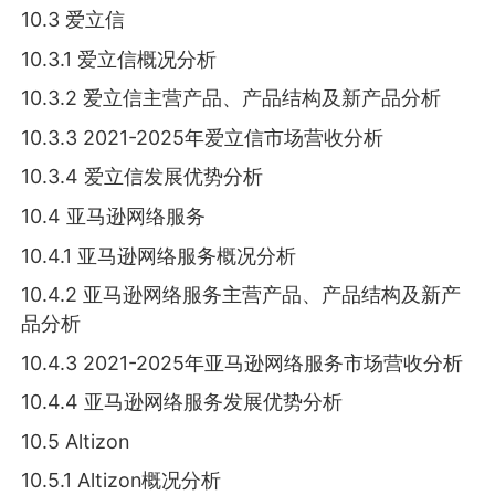
10.3 爱立信
10.3.1 爱立信概况分析
10.3.2 爱立信主营产品、产品结构及新产品分析
10.3.3 2021-2025年爱立信市场营收分析
10.3.4 爱立信发展优势分析
10.4 亚马逊网络服务
10.4.1 亚马逊网络服务概况分析
10.4.2 亚马逊网络服务主营产品、产品结构及新产
品分析
10.4.3 2021-2025年亚马逊网络服务市场营收分析
10.4.4 亚马逊网络服务发展优势分析
10.5 Altizon
10.5.1 Altizon概况分析