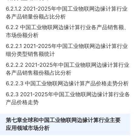
6.2.1.2 2021-2025年中国工业物联网边缘计算行业
各产品销量份额占比分析
6.2.2 中国工业物联网边缘计算行业各产品销售额、
市场份额分析
6.2.2.1 2021-2025年中国工业物联网边缘计算行业
细分类型销售额统计
6.2.2.2 2021-2025年中国工业物联网边缘计算行业
各产品销售额份额占比分析
6.2.2.3 中国工业物联网边缘计算产品价格走势分析
6.2.3 2021-2025年中国工业物联网边缘计算行业各
产品价格走势
第七章
全球和中国工业物联网边缘计算行业主要
应用领域市场分析