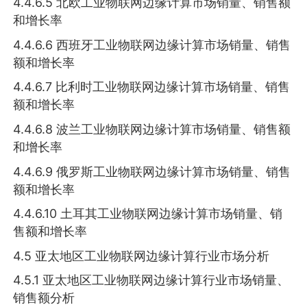
4.4.6.5 北欧工业物联网边缘计算市场销量、销售额
和增长率
4.4.6.6 西班牙工业物联网边缘计算市场销量、销售
额和增长率
4.4.6.7 比利时工业物联网边缘计算市场销量、销售
额和增长率
4.4.6.8 波兰工业物联网边缘计算市场销量、销售额
和增长率
4.4.6.9 俄罗斯工业物联网边缘计算市场销量、销售
额和增长率
4.4.6.10 土耳其工业物联网边缘计算市场销量、销
售额和增长率
4.5 亚太地区工业物联网边缘计算行业市场分析
4.5.1 亚太地区工业物联网边缘计算行业市场销量、
销售额分析