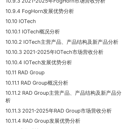
10.9.3 2021-2025年FogHorn市场营收分析
10.9.4 FogHorn发展优势分析
10.10 IOTech
10.10.1 IOTech概况分析
10.10.2 IOTech主营产品、产品结构及新产品分析
10.10.3 2021-2025年IOTech市场营收分析
10.10.4 IOTech发展优势分析
10.11 RAD Group
10.11.1 RAD Group概况分析
10.11.2 RAD Group主营产品、产品结构及新产品分
析
10.11.3 2021-2025年RAD Group市场营收分析
10.11.4 RAD Group发展优势分析