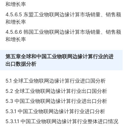
和增长率
4.5.6.5 东盟工业物联网边缘计算市场销量、销售额
和增长率
4.5.6.6 韩国工业物联网边缘计算市场销量、销售额
和增长率
第五章
全球和中国工业物联网边缘计算行业的进
出口数据分析
5.1 全球工业物联网边缘计算行业进口国分析
5.2 全球工业物联网边缘计算行业出口国分析
5.3 中国工业物联网边缘计算行业进出口分析
5.3.1 中国工业物联网边缘计算行业进口分析
5.3.1.1 中国工业物联网边缘计算行业整体进口情况