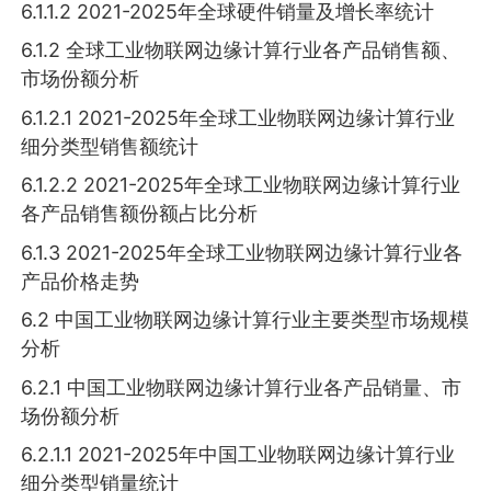
6.1.1.2 2021-2025年全球硬件销量及增长率统计
6.1.2 全球工业物联网边缘计算行业各产品销售额、
市场份额分析
6.1.2.1 2021-2025年全球工业物联网边缘计算行业
细分类型销售额统计
6.1.2.2 2021-2025年全球工业物联网边缘计算行业
各产品销售额份额占比分析
6.1.3 2021-2025年全球工业物联网边缘计算行业各
产品价格走势
6.2 中国工业物联网边缘计算行业主要类型市场规模
分析
6.2.1 中国工业物联网边缘计算行业各产品销量、市
场份额分析
6.2.1.1 2021-2025年中国工业物联网边缘计算行业
细分类型销量统计