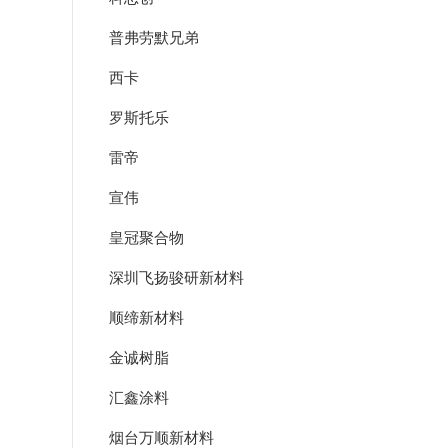
普弗劳默兄弟
西卡
罗斯托乐
雷帝
宣伟
皇冠聚合物
深圳飞扬骏研新材料
顺缔新材料
金诚树脂
汇鑫涂料
烟台万顺新材料