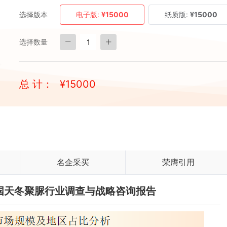
选择版本
电子版:
¥15000
纸质版:
¥15000
选择数量
总 计：
¥
15000
名企采买
荣膺引用
与中国天冬聚脲行业调查与战略咨询报告