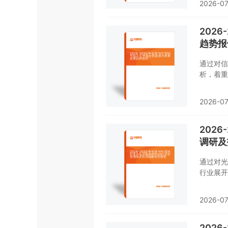
2026-07
202
趋势报
通过对信
析，着重
据，报告
2026-07
202
调研及
通过对光
行业展开
域基本情
势做出预
2026-07
202