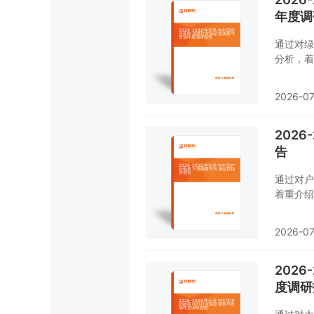
年度调
通过对绿
分析，着
已有数据
2026-07
202
告
通过对户
着重介绍
告还对户
2026-07
202
度调研