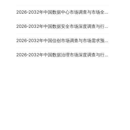
需预测报告
2026-2032年中国数据中心市场调查与市场全景
评估报告
2026-2032年中国数据安全市场深度调查与行业
2026-2032年全球与中国采
发展趋势报告
矿&钻井&隧道电缆行业深度调
查与未来前景预测报告
2026-2032年中国信创市场调查与市场需求预测
报告
2026-2032年中国数据治理市场深度调查与行业
竞争对手分析报告