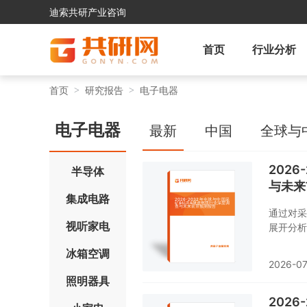
迪索共研产业咨询
首页
行业分析
首页
研究报告
电子电器
电子电器
最新
中国
全球与
202
半导体
与未来
集成电路
通过对采
视听家电
展开分析
况。基于
冰箱空调
2026-07
照明器具
202