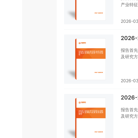
产业特征
混合饲料
料行业本
2026-03
料行业产
心要素进
风险、策
202
了解或者
报告首先
及研究方
销、规模
贸易态势
态势、行
2026-03
对浓缩饲
对浓缩饲
的重要工
202
报告首先
及研究方
销、规模
贸易态势
态势、行