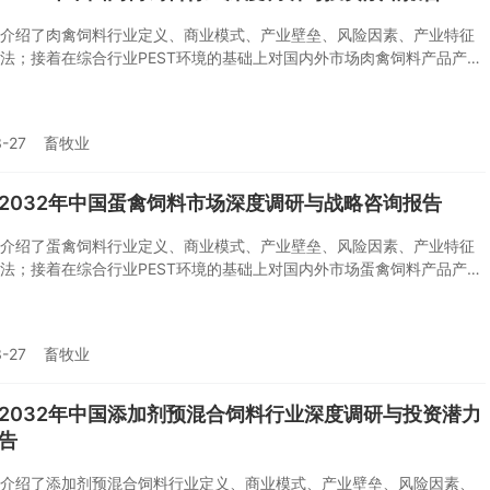
介绍了肉禽饲料行业定义、商业模式、产业壁垒、风险因素、产业特征
法；接着在综合行业PEST环境的基础上对国内外市场肉禽饲料产品产
以及价格特征做了重点分析；然后对于肉禽饲料行业本身或相关产业的
、经营状况进行剖析；随后对肉禽饲料行业产业链运行环境、区域发展
业竞争格局、典型企业运营等几大核心要素进行了逐个分析；随后报告
-27
畜牧业
料行业供需、价格、规模、风险、策略做出来科学严谨的预判。您若想
料行业有个系统的了解或者想投资肉禽饲料行业，本报告是您不可或缺
具。
6-2032年中国蛋禽饲料市场深度调研与战略咨询报告
介绍了蛋禽饲料行业定义、商业模式、产业壁垒、风险因素、产业特征
法；接着在综合行业PEST环境的基础上对国内外市场蛋禽饲料产品产
以及价格特征做了重点分析；然后对于蛋禽饲料行业本身或相关产业的
、经营状况进行剖析；随后对蛋禽饲料行业产业链运行环境、区域发展
业竞争格局、典型企业运营等几大核心要素进行了逐个分析；随后报告
-27
畜牧业
料行业供需、价格、规模、风险、策略做出来科学严谨的预判。您若想
料行业有个系统的了解或者想投资蛋禽饲料行业，本报告是您不可或缺
具。
6-2032年中国添加剂预混合饲料行业深度调研与投资潜力
告
介绍了添加剂预混合饲料行业定义、商业模式、产业壁垒、风险因素、