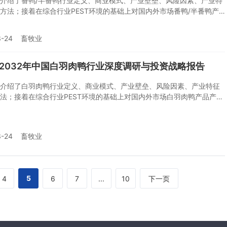
介绍了番鸭/半番鸭行业定义、商业模式、产业壁垒、风险因素、产业特
方法；接着在综合行业PEST环境的基础上对国内外市场番鸭/半番鸭产
规模以及价格特征做了重点分析；然后对于番鸭/半番鸭行业本身或相关
易态势、经营状况进行剖析；随后对番鸭/半番鸭行业产业链运行环境、
3-24
畜牧业
态势、行业竞争格局、典型企业运营等几大核心要素进行了逐个分析；
对番鸭/半番鸭行业供需、价格、规模、风险、策略做出来科学严谨的预
想对番鸭/半番鸭行业有个系统的了解或者想投资番鸭/半番鸭行业，本报
6-2032年中国白羽肉鸭行业深度调研与投资战略报告
可或缺的重要工具。
介绍了白羽肉鸭行业定义、商业模式、产业壁垒、风险因素、产业特征
法；接着在综合行业PEST环境的基础上对国内外市场白羽肉鸭产品产
以及价格特征做了重点分析；然后对于白羽肉鸭行业本身或相关产业的
、经营状况进行剖析；随后对白羽肉鸭行业产业链运行环境、区域发展
业竞争格局、典型企业运营等几大核心要素进行了逐个分析；随后报告
3-24
畜牧业
鸭行业供需、价格、规模、风险、策略做出来科学严谨的预判。您若想
鸭行业有个系统的了解或者想投资白羽肉鸭行业，本报告是您不可或缺
具。
5
4
6
7
...
10
下一页