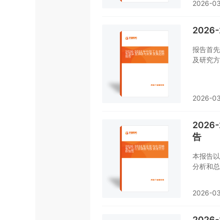
2026-03
对配合饲
对配合饲
的重要工
202
报告首先
及研究方
销、规模
贸易态势
态势、行
2026-03
对工业饲
对工业饲
的重要工
202
告
本报告以
分析和总
的PES
2025
2026-03
出预测。
202