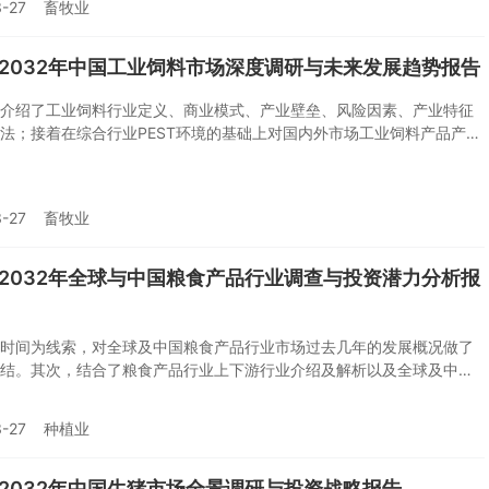
-27
畜牧业
料行业供需、价格、规模、风险、策略做出来科学严谨的预判。您若想
料行业有个系统的了解或者想投资配合饲料行业，本报告是您不可或缺
具。
6-2032年中国工业饲料市场深度调研与未来发展趋势报告
介绍了工业饲料行业定义、商业模式、产业壁垒、风险因素、产业特征
法；接着在综合行业PEST环境的基础上对国内外市场工业饲料产品产
以及价格特征做了重点分析；然后对于工业饲料行业本身或相关产业的
、经营状况进行剖析；随后对工业饲料行业产业链运行环境、区域发展
业竞争格局、典型企业运营等几大核心要素进行了逐个分析；随后报告
-27
畜牧业
料行业供需、价格、规模、风险、策略做出来科学严谨的预判。您若想
料行业有个系统的了解或者想投资工业饲料行业，本报告是您不可或缺
具。
6-2032年全球与中国粮食产品行业调查与投资潜力分析报
时间为线索，对全球及中国粮食产品行业市场过去几年的发展概况做了
结。其次，结合了粮食产品行业上下游行业介绍及解析以及全球及中国
T分析，提供对粮食产品市场发展现状和运行形势的详细见解。 同时以
年为时间节点，基于对现有数据的分析，也对粮食产品行业未来发展趋势做
-27
种植业
6-2032年中国生猪市场全景调研与投资战略报告