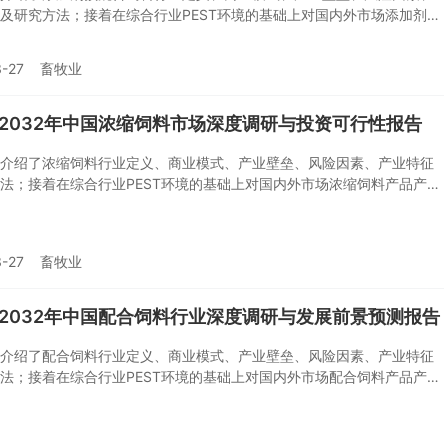
及研究方法；接着在综合行业PEST环境的基础上对国内外市场添加剂预
产品产销、规模以及价格特征做了重点分析；然后对于添加剂预混合饲
身或相关产业的贸易态势、经营状况进行剖析；随后对添加剂预混合饲
-27
畜牧业
业链运行环境、区域发展态势、行业竞争格局、典型企业运营等几大核
行了逐个分析；随后报告对添加剂预混合饲料行业供需、价格、规模、
略做出来科学严谨的预判。您若想对添加剂预混合饲料行业有个系统的
6-2032年中国浓缩饲料市场深度调研与投资可行性报告
想投资添加剂预混合饲料行业，本报告是您不可或缺的重要工具。
介绍了浓缩饲料行业定义、商业模式、产业壁垒、风险因素、产业特征
法；接着在综合行业PEST环境的基础上对国内外市场浓缩饲料产品产
以及价格特征做了重点分析；然后对于浓缩饲料行业本身或相关产业的
、经营状况进行剖析；随后对浓缩饲料行业产业链运行环境、区域发展
业竞争格局、典型企业运营等几大核心要素进行了逐个分析；随后报告
-27
畜牧业
料行业供需、价格、规模、风险、策略做出来科学严谨的预判。您若想
料行业有个系统的了解或者想投资浓缩饲料行业，本报告是您不可或缺
具。
6-2032年中国配合饲料行业深度调研与发展前景预测报告
介绍了配合饲料行业定义、商业模式、产业壁垒、风险因素、产业特征
法；接着在综合行业PEST环境的基础上对国内外市场配合饲料产品产
以及价格特征做了重点分析；然后对于配合饲料行业本身或相关产业的
、经营状况进行剖析；随后对配合饲料行业产业链运行环境、区域发展
业竞争格局、典型企业运营等几大核心要素进行了逐个分析；随后报告