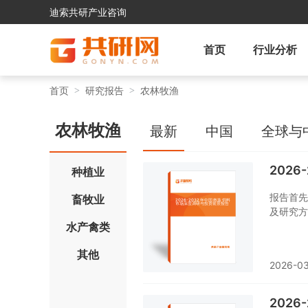
迪索共研产业咨询
首页
行业分析
首页
研究报告
农林牧渔
农林牧渔
最新
中国
全球与
202
种植业
报告首先
畜牧业
及研究方
水产禽类
销、规模
贸易态势
其他
态势、行
2026-03
对散装饲
对散装饲
的重要工
202