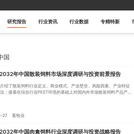
研究报告
行业资讯
行业数据
专精特新
中国
6-2032年中国散装饲料市场深度调研与投资前景报告
介绍了散装饲料行业定义、商业模式、产业壁垒、风险因素、产业特征
法；接着在综合行业PEST环境的基础上对国内外市场散装饲料产品产
以及价格特征做了重点分析；然后对于散装饲料行业本身或相关产业的
、经营状况进行剖析；随后对散装饲料行业产业链运行环境、区域发展
业竞争格局、典型企业运营等几大核心要素进行了逐个分析；随后报告
-27
畜牧业
料行业供需、价格、规模、风险、策略做出来科学严谨的预判。您若想
料行业有个系统的了解或者想投资散装饲料行业，本报告是您不可或缺
具。
6-2032年中国肉禽饲料行业深度调研与投资战略报告