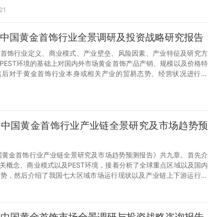
21
32年中国黄金首饰行业全景调研及投资战略研究报告
金首饰行业定义、商业模式、产业壁垒、风险因素、产业特征及研究方
PEST环境的基础上对国内外市场黄金首饰产品产销、规模以及价格特
然后对于黄金首饰行业本身或相关产业的贸易态势、经营状况进行剖
饰行业产业链运行环境、区域发展态势、行业竞争格局、典型企业运营
了逐个分析；随后报告对2026-2032年间黄金首饰行业供需、价格、
做出来科学严谨的预判。您若想对黄金首饰行业有个系统的了解或者想
本报告是您不可或缺的重要工具。
30年中国黄金首饰行业产业链全景研究及市场趋势预
0年中国黄金首饰行业产业链全景研究及市场趋势预测报告》共九章。首先介
关概念、商业模式以及PEST环境，接着分析了全球重点区域以及国内
形势，然后介绍了我国七大区域市场运行现状以及产业链上下游运行态
黄金首饰做了竞争格局以及典型企业经营状况分析，最后对黄金首饰行
测以及提出策略建议。您若想对黄金首饰行业有个系统的了解或者想投
您不可或缺的重要工具。