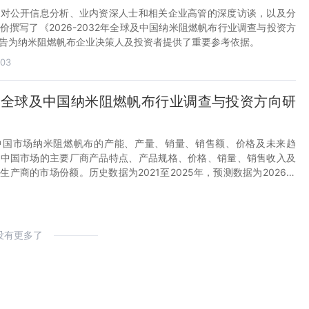
过对公开信息分析、业内资深人士和相关企业高管的深度访谈，以及分
价撰写了《2026-2032年全球及中国纳米阻燃帆布行业调查与投资方
告为纳米阻燃帆布企业决策人及投资者提供了重要参考依据。
-03
32年全球及中国纳米阻燃帆布行业调查与投资方向研
中国市场纳米阻燃帆布的产能、产量、销量、销售额、价格及未来趋
与中国市场的主要厂商产品特点、产品规格、价格、销量、销售收入及
产商的市场份额。历史数据为2021至2025年，预测数据为2026至
没有更多了