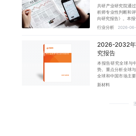
共研产业研究院通
析师专业性判断和评
向研究报告》。本报
行业分析
2026-06
2026-20
究报告
本报告研究全球与
势。重点分析全球
全球和中国市场主要生
2032年。
新材料