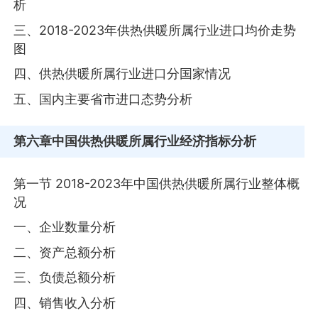
析
三、2018-2023年供热供暖所属行业进口均价走势
图
四、供热供暖所属行业进口分国家情况
五、国内主要省市进口态势分析
第六章
中国供热供暖所属行业经济指标分析
第一节 2018-2023年中国供热供暖所属行业整体概
况
一、企业数量分析
二、资产总额分析
三、负债总额分析
四、销售收入分析