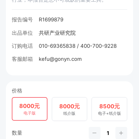
报告编号
R1699879
出品单位
共研产业研究院
订购电话
010-69365838 / 400-700-9228
客服邮箱
kefu@gonyn.com
价格
8000元
8000元
8500元
电子版
纸介版
电子+纸介版
数量