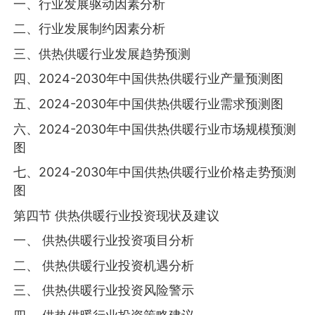
一、行业发展驱动因素分析
二、行业发展制约因素分析
三、供热供暖行业发展趋势预测
四、2024-2030年中国供热供暖行业产量预测图
五、2024-2030年中国供热供暖行业需求预测图
六、2024-2030年中国供热供暖行业市场规模预测
图
七、2024-2030年中国供热供暖行业价格走势预测
图
第四节 供热供暖行业投资现状及建议
一、 供热供暖行业投资项目分析
二、 供热供暖行业投资机遇分析
三、 供热供暖行业投资风险警示