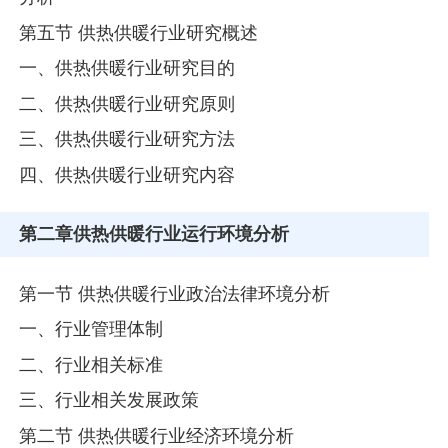
第五节 供热供暖行业研究概述
一、供热供暖行业研究目的
二、供热供暖行业研究原则
三、供热供暖行业研究方法
四、供热供暖行业研究内容
第二章
供热供暖行业运行环境分析
第一节 供热供暖行业政治法律环境分析
一、行业管理体制
二、行业相关标准
三、行业相关发展政策
第二节 供热供暖行业经济环境分析