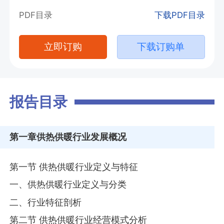
PDF目录
下载PDF目录
立即订购
下载订购单
报告目录
第一章
供热供暖行业发展概况
第一节 供热供暖行业定义与特征
一、供热供暖行业定义与分类
二、行业特征剖析
第二节 供热供暖行业经营模式分析