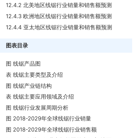
12.4.2 北美地区线锯行业销量和销售额预测
12.4.3 欧洲地区线锯行业销量和销售额预测
12.4.4 亚太地区线锯行业销量和销售额预测
图表目录
图 线锯产品图
表 线锯主要类型及介绍
图 线锯产业链结构
表 线锯主要应用领域及介绍
图 线锯行业发展周期分析
图 2018-2029年全球线锯行业销量
图 2018-2029年全球线锯行业销售额