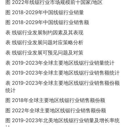
图 2022年线锯行业市场规模前十国家/地区
图 2018-2029年中国线锯行业销量
图 2018-2029年中国线锯行业销售额
表 线锯行业发展制约因素及其表现
表 线锯行业发展问题对应策略分析
表 线锯行业发展可预见问题及对策
表 2019-2023年全球主要地区线锯行业销量统计
表 2019-2023年全球主要地区线锯行业销售额统计
表 2019-2023年全球主要地区线锯行业销售额份额
统计
图 2018年全球主要地区线锯行业销售额份额
图 2022年全球主要地区线锯行业销售额份额
图 2019-2023年北美地区线锯行业销量及增长率统