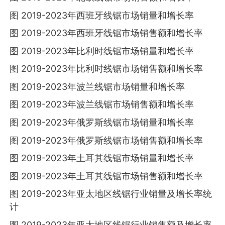
图 2019-2023年西班牙线锯市场销量和增长率
图 2019-2023年西班牙线锯市场销售额和增长率
图 2019-2023年比利时线锯市场销量和增长率
图 2019-2023年比利时线锯市场销售额和增长率
图 2019-2023年波兰线锯市场销量和增长率
图 2019-2023年波兰线锯市场销售额和增长率
图 2019-2023年俄罗斯线锯市场销量和增长率
图 2019-2023年俄罗斯线锯市场销售额和增长率
图 2019-2023年土耳其线锯市场销量和增长率
图 2019-2023年土耳其线锯市场销售额和增长率
图 2019-2023年亚太地区线锯行业销量及增长率统
计
图 2019-2023年亚太地区线锯行业销售额及增长率