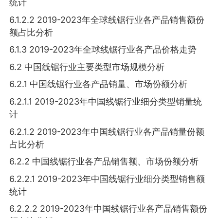
统计
6.1.2.2 2019-2023年全球线锯行业各产品销售额份
额占比分析
6.1.3 2019-2023年全球线锯行业各产品价格走势
6.2 中国线锯行业主要类型市场规模分析
6.2.1 中国线锯行业各产品销量、市场份额分析
6.2.1.1 2019-2023年中国线锯行业细分类型销量统
计
6.2.1.2 2019-2023年中国线锯行业各产品销量份额
占比分析
6.2.2 中国线锯行业各产品销售额、市场份额分析
6.2.2.1 2019-2023年中国线锯行业细分类型销售额
统计
6.2.2.2 2019-2023年中国线锯行业各产品销售额份