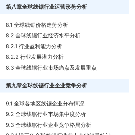
第八章
全球线锯行业运营形势分析
8.1 全球线锯价格走势分析
8.2 全球线锯行业经济水平分析
8.2.1 行业盈利能力分析
8.2.2 行业发展潜力分析
8.3 全球线锯行业市场痛点及发展重点
第九章
全球线锯行业企业竞争分析
9.1 全球各地区线锯企业分布情况
9.2 全球线锯行业市场集中度分析
9.3 全球线锯行业企业竞争格局分析