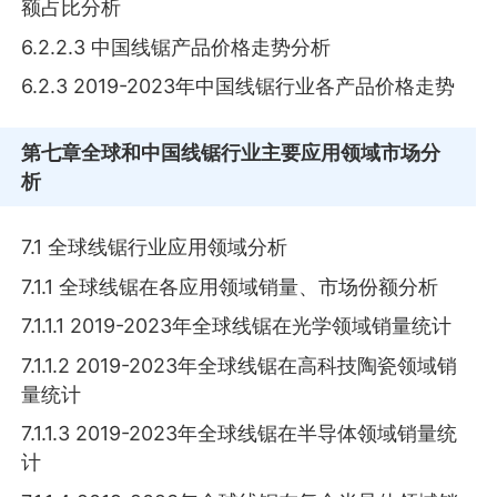
额占比分析
6.2.2.3 中国线锯产品价格走势分析
6.2.3 2019-2023年中国线锯行业各产品价格走势
第七章
全球和中国线锯行业主要应用领域市场分
析
7.1 全球线锯行业应用领域分析
7.1.1 全球线锯在各应用领域销量、市场份额分析
7.1.1.1 2019-2023年全球线锯在光学领域销量统计
7.1.1.2 2019-2023年全球线锯在高科技陶瓷领域销
量统计
7.1.1.3 2019-2023年全球线锯在半导体领域销量统
计