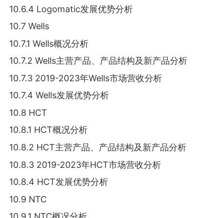
10.6.4 Logomatic发展优势分析
10.7 Wells
10.7.1 Wells概况分析
10.7.2 Wells主营产品、产品结构及新产品分析
10.7.3 2019-2023年Wells市场营收分析
10.7.4 Wells发展优势分析
10.8 HCT
10.8.1 HCT概况分析
10.8.2 HCT主营产品、产品结构及新产品分析
10.8.3 2019-2023年HCT市场营收分析
10.8.4 HCT发展优势分析
10.9 NTC
10.9.1 NTC概况分析