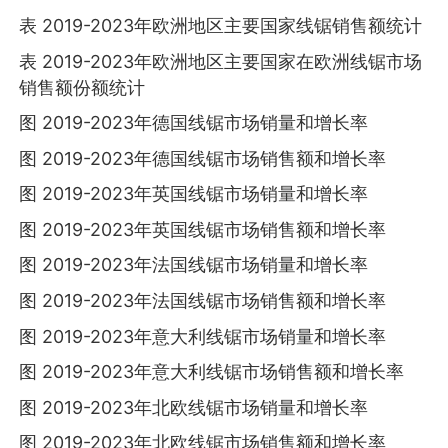
表 2019-2023年欧洲地区主要国家线锯销售额统计
表 2019-2023年欧洲地区主要国家在欧洲线锯市场
销售额份额统计
图 2019-2023年德国线锯市场销量和增长率
图 2019-2023年德国线锯市场销售额和增长率
图 2019-2023年英国线锯市场销量和增长率
图 2019-2023年英国线锯市场销售额和增长率
图 2019-2023年法国线锯市场销量和增长率
图 2019-2023年法国线锯市场销售额和增长率
图 2019-2023年意大利线锯市场销量和增长率
图 2019-2023年意大利线锯市场销售额和增长率
图 2019-2023年北欧线锯市场销量和增长率
图 2019-2023年北欧线锯市场销售额和增长率