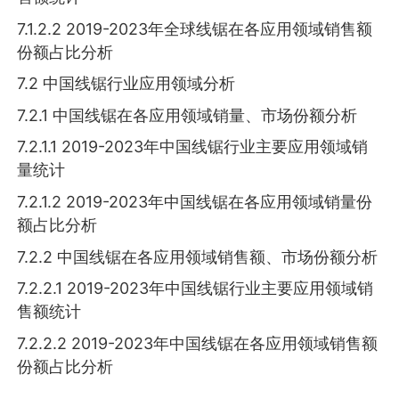
7.1.2.2 2019-2023年全球线锯在各应用领域销售额
份额占比分析
7.2 中国线锯行业应用领域分析
7.2.1 中国线锯在各应用领域销量、市场份额分析
7.2.1.1 2019-2023年中国线锯行业主要应用领域销
量统计
7.2.1.2 2019-2023年中国线锯在各应用领域销量份
额占比分析
7.2.2 中国线锯在各应用领域销售额、市场份额分析
7.2.2.1 2019-2023年中国线锯行业主要应用领域销
售额统计
7.2.2.2 2019-2023年中国线锯在各应用领域销售额
份额占比分析