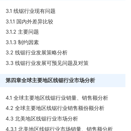
3.1 线锯行业现有问题
3.1.1 国内外差异比较
3.1.2 主要问题
3.1.3 制约因素
3.2 线锯行业发展策略分析
3.3 线锯行业发展可预见问题及对策
第四章
全球主要地区线锯行业市场分析
4.1 全球主要地区线锯行业销量、销售额分析
4.2 全球主要地区线锯行业销售额份额分析
4.3 北美地区线锯行业市场分析
4.3.1 北美地区线锯行业市场销量、销售额分析