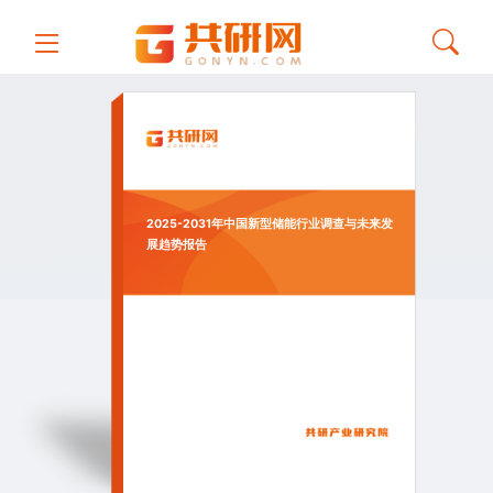
2025-2031年中国新型储能行业调查与未来发
展趋势报告