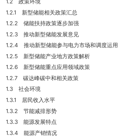
1.2 政策环境
1.2.1 新型储能相关政策汇总
1.2.2 储能扶持政策逐步加强
1.2.3 推动新型储能发展意见
1.2.4 推动新型储能参与电力市场和调度运用
1.2.5 新型储能产业地方政策解析
1.2.6 新型储能重点应用领域政策
1.2.7 碳达峰碳中和相关政策
1.3 社会环境
1.3.1 居民收入水平
1.3.2 节能减排形势
1.3.3 能源发展特点
1.3.4 能源产销情况