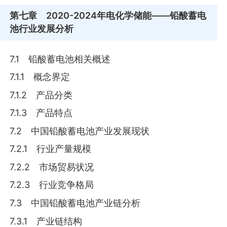
第七章
2020-2024年电化学储能——铅酸蓄电
池行业发展分析
7.1 铅酸蓄电池相关概述
7.1.1 概念界定
7.1.2 产品分类
7.1.3 产品特点
7.2 中国铅酸蓄电池产业发展现状
7.2.1 行业产量规模
7.2.2 市场贸易状况
7.2.3 行业竞争格局
7.3 中国铅酸蓄电池产业链分析
7.3.1 产业链结构