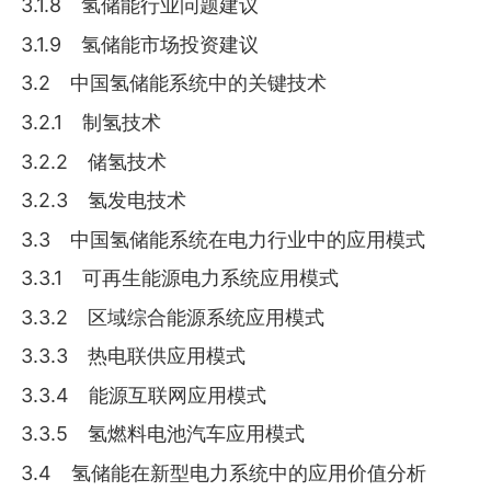
3.1.8 氢储能行业问题建议
3.1.9 氢储能市场投资建议
3.2 中国氢储能系统中的关键技术
3.2.1 制氢技术
3.2.2 储氢技术
3.2.3 氢发电技术
3.3 中国氢储能系统在电力行业中的应用模式
3.3.1 可再生能源电力系统应用模式
3.3.2 区域综合能源系统应用模式
3.3.3 热电联供应用模式
3.3.4 能源互联网应用模式
3.3.5 氢燃料电池汽车应用模式
3.4 氢储能在新型电力系统中的应用价值分析