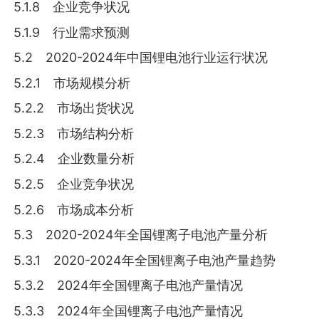
5.1.8 企业竞争状况
5.1.9 行业需求预测
5.2 2020-2024年中国锂电池行业运行状况
5.2.1 市场规模分析
5.2.2 市场出货状况
5.2.3 市场结构分析
5.2.4 企业数量分析
5.2.5 企业竞争状况
5.2.6 市场成本分析
5.3 2020-2024年全国锂离子电池产量分析
5.3.1 2020-2024年全国锂离子电池产量趋势
5.3.2 2024年全国锂离子电池产量情况
5.3.3 2024年全国锂离子电池产量情况