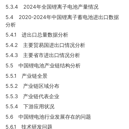
5.3.4 2024年全国锂离子电池产量情况
5.4 2020-2024年中国锂离子蓄电池进出口数据
分析
5.4.1 进出口总量数据分析
5.4.2 主要贸易国进出口情况分析
5.4.3 主要省市进出口情况分析
5.5 中国锂电池产业链结构分析
5.5.1 产业链全景
5.5.2 产业链区域分布
5.5.3 产业链代表企业
5.5.4 下游应用状况
5.6 中国锂电池行业发展存在的问题
5.6.1 技术研发问题