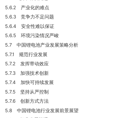
5.6.2 产业化的难点
5.6.3 竞争力不足问题
5.6.4 安全性难以保证
5.6.5 环境污染情况严峻
5.7 中国锂电池产业发展策略分析
5.7.1 规范行业发展
5.7.2 发挥带动效应
5.7.3 加强技术创新
5.7.4 加快可持续发展
5.7.5 坚持从严控制
5.7.6 创新方式方法
5.8 中国锂电池行业发展前景展望