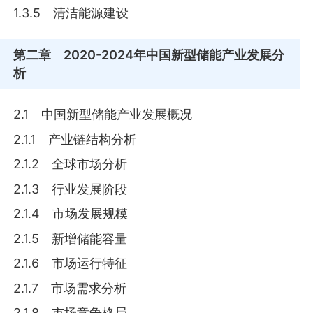
1.3.5 清洁能源建设
第二章
2020-2024年中国新型储能产业发展分
析
2.1 中国新型储能产业发展概况
2.1.1 产业链结构分析
2.1.2 全球市场分析
2.1.3 行业发展阶段
2.1.4 市场发展规模
2.1.5 新增储能容量
2.1.6 市场运行特征
2.1.7 市场需求分析
2.1.8 市场竞争格局