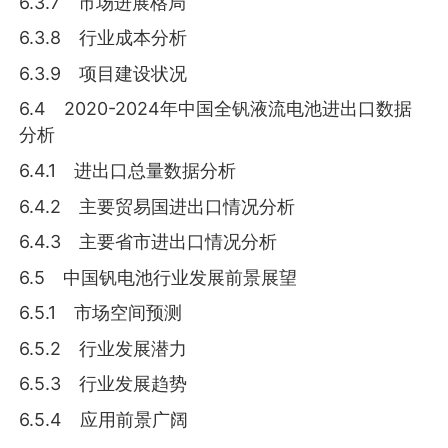
6.3.7 市场进展格局
6.3.8 行业成本分析
6.3.9 项目建设状况
6.4 2020-2024年中国全钒液流电池进出口数据
分析
6.4.1 进出口总量数据分析
6.4.2 主要贸易国进出口情况分析
6.4.3 主要省市进出口情况分析
6.5 中国钒电池行业发展前景展望
6.5.1 市场空间预测
6.5.2 行业发展潜力
6.5.3 行业发展趋势
6.5.4 应用前景广阔