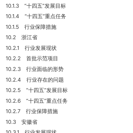
10.1.3 “十四五”发展目标
10.1.4 “十四五”重点任务
10.1.5 行业保障措施
10.2 浙江省
10.2.1 行业发展现状
10.2.2 首批示范项目
10.2.3 行业面临的形势
10.2.4 行业存在的问题
10.2.5 “十四五”发展目标
10.2.6 “十四五”重点任务
10.2.7 行业保障措施
10.3 安徽省
10.3.1 行业发展现状