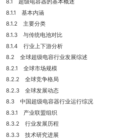
8.1 超级电容器的基本概述
8.1.1 基本内涵
8.1.2 主要分类
8.1.3 与传统电池对比
8.1.4 行业上下游分析
8.2 全球超级电容行业发展综述
8.2.1 全球市场规模
8.2.2 全球竞争格局
8.2.3 全球发展动态
8.3 中国超级电容器行业运行综况
8.3.1 产业联盟组织
8.3.2 行业发展历程
8.3.3 技术研究进展