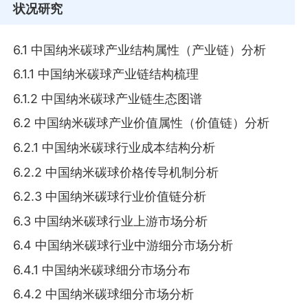
状况研究
6.1 中国纳米碳球产业结构属性（产业链）分析
6.1.1 中国纳米碳球产业链结构梳理
6.1.2 中国纳米碳球产业链生态图谱
6.2 中国纳米碳球产业价值属性（价值链）分析
6.2.1 中国纳米碳球行业成本结构分析
6.2.2 中国纳米碳球价格传导机制分析
6.2.3 中国纳米碳球行业价值链分析
6.3 中国纳米碳球行业上游市场分析
6.4 中国纳米碳球行业中游细分市场分析
6.4.1 中国纳米碳球细分市场分布
6.4.2 中国纳米碳球细分市场分析