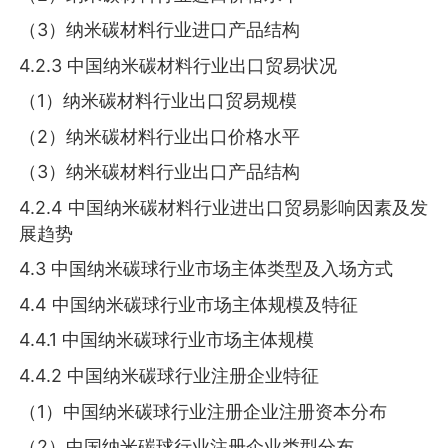
（3）纳米碳材料行业进口产品结构
4.2.3 中国纳米碳材料行业出口贸易状况
（1）纳米碳材料行业出口贸易规模
（2）纳米碳材料行业出口价格水平
（3）纳米碳材料行业出口产品结构
4.2.4 中国纳米碳材料行业进出口贸易影响因素及发
展趋势
4.3 中国纳米碳球行业市场主体类型及入场方式
4.4 中国纳米碳球行业市场主体规模及特征
4.4.1 中国纳米碳球行业市场主体规模
4.4.2 中国纳米碳球行业注册企业特征
（1）中国纳米碳球行业注册企业注册资本分布
（2）中国纳米碳球行业注册企业类型分布