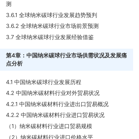
测
3.6.1 全球纳米碳球行业发展趋势预判
3.6.2 全球纳米碳球行业市场前景预测
3.7 全球纳米碳球行业发展经验借鉴
第4章
：中国纳米碳球行业市场供需状况及发展痛
点分析
4.1 中国纳米碳球行业发展历程
4.2 中国纳米碳材料行业对外贸易状况
4.2.1 中国纳米碳材料行业进出口贸易概况
4.2.2 中国纳米碳材料行业进口贸易状况
（1）纳米碳材料行业进口贸易规模
（2）纳米碳材料行业进口价格水平