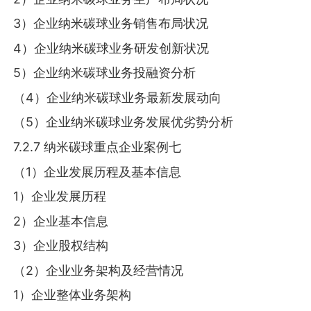
3）企业纳米碳球业务销售布局状况
4）企业纳米碳球业务研发创新状况
5）企业纳米碳球业务投融资分析
（4）企业纳米碳球业务最新发展动向
（5）企业纳米碳球业务发展优劣势分析
7.2.7 纳米碳球重点企业案例七
（1）企业发展历程及基本信息
1）企业发展历程
2）企业基本信息
3）企业股权结构
（2）企业业务架构及经营情况
1）企业整体业务架构