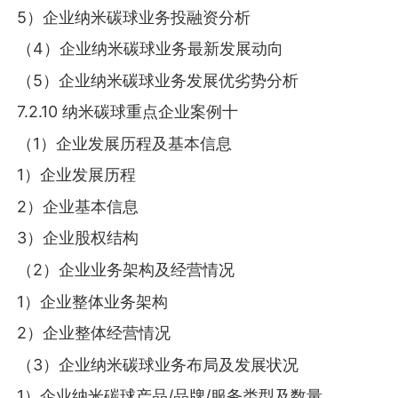
5）企业纳米碳球业务投融资分析
（4）企业纳米碳球业务最新发展动向
（5）企业纳米碳球业务发展优劣势分析
7.2.10 纳米碳球重点企业案例十
（1）企业发展历程及基本信息
1）企业发展历程
2）企业基本信息
3）企业股权结构
（2）企业业务架构及经营情况
1）企业整体业务架构
2）企业整体经营情况
（3）企业纳米碳球业务布局及发展状况
1）企业纳米碳球产品/品牌/服务类型及数量