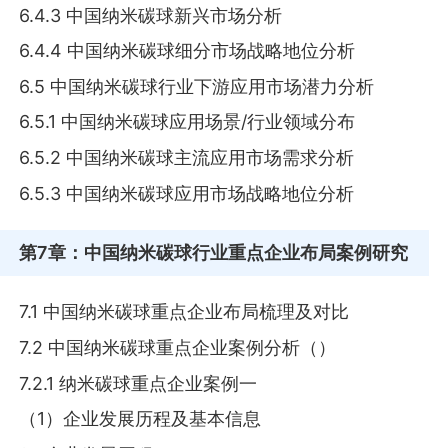
6.4.3 中国纳米碳球新兴市场分析
6.4.4 中国纳米碳球细分市场战略地位分析
6.5 中国纳米碳球行业下游应用市场潜力分析
6.5.1 中国纳米碳球应用场景/行业领域分布
6.5.2 中国纳米碳球主流应用市场需求分析
6.5.3 中国纳米碳球应用市场战略地位分析
第7章
：中国纳米碳球行业重点企业布局案例研究
7.1 中国纳米碳球重点企业布局梳理及对比
7.2 中国纳米碳球重点企业案例分析（）
7.2.1 纳米碳球重点企业案例一
（1）企业发展历程及基本信息