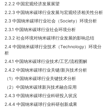
2.2.2 中国宏观经济发展展望
2.2.3 中国纳米碳球行业发展与宏观经济相关性分析
2.3 中国纳米碳球行业社会（Society）环境分析
2.3.1 中国纳米碳球行业社会环境分析
2.3.2 社会环境对纳米碳球行业发展的影响总结
2.4 中国纳米碳球行业技术（Technology）环境分
析
2.4.1 中国纳米碳球行业技术/工艺/流程图解
2.4.2 中国纳米碳球行业关键/新兴技术分析
（1）中国纳米碳球行业关键技术分析
（2）中国纳米碳球新兴技术融合应用
2.4.3 中国纳米碳球行业科研投入状况
2.4.4 中国纳米碳球行业科研创新成果