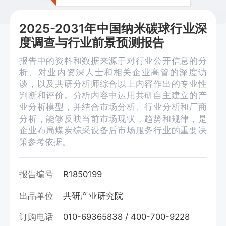
2025-2031年中国纳米碳球行业深
度调查与行业前景预测报告
报告中的资料和数据来源于对行业公开信息的分
析、对业内资深人士和相关企业高管的深度访
谈，以及共研分析师综合以上内容作出的专业性
判断和评价。分析内容中运用共研自主建立的产
业分析模型，并结合市场分析、行业分析和厂商
分析，能够反映当前市场现状，趋势和规律，是
企业布局煤炭综采设备后市场服务行业的重要决
策参考依据。
报告编号
R1850199
出品单位
共研产业研究院
订购电话
010-69365838 / 400-700-9228