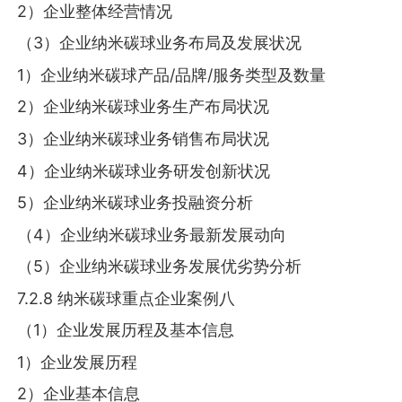
2）企业整体经营情况
（3）企业纳米碳球业务布局及发展状况
1）企业纳米碳球产品/品牌/服务类型及数量
2）企业纳米碳球业务生产布局状况
3）企业纳米碳球业务销售布局状况
4）企业纳米碳球业务研发创新状况
5）企业纳米碳球业务投融资分析
（4）企业纳米碳球业务最新发展动向
（5）企业纳米碳球业务发展优劣势分析
7.2.8 纳米碳球重点企业案例八
（1）企业发展历程及基本信息
1）企业发展历程
2）企业基本信息