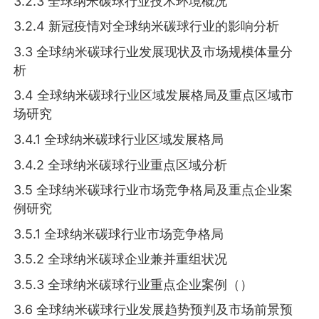
3.2.3 全球纳米碳球行业技术环境概况
3.2.4 新冠疫情对全球纳米碳球行业的影响分析
3.3 全球纳米碳球行业发展现状及市场规模体量分
析
3.4 全球纳米碳球行业区域发展格局及重点区域市
场研究
3.4.1 全球纳米碳球行业区域发展格局
3.4.2 全球纳米碳球行业重点区域分析
3.5 全球纳米碳球行业市场竞争格局及重点企业案
例研究
3.5.1 全球纳米碳球行业市场竞争格局
3.5.2 全球纳米碳球企业兼并重组状况
3.5.3 全球纳米碳球行业重点企业案例（）
3.6 全球纳米碳球行业发展趋势预判及市场前景预