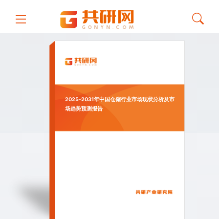
2025-2031年中国仓储行业市场现状分析及市
场趋势预测报告