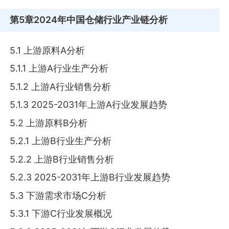
第5章
2024年中国仓储行业产业链分析
5.1 上游原料A分析
5.1.1 上游A行业生产分析
5.1.2 上游A行业销售分析
5.1.3 2025-2031年上游A行业发展趋势
5.2 上游原料B分析
5.2.1 上游B行业生产分析
5.2.2 上游B行业销售分析
5.2.3 2025-2031年上游B行业发展趋势
5.3 下游需求市场C分析
5.3.1 下游C行业发展概况