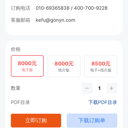
订购电话
010-69365838 / 400-700-9228
客服邮箱
kefu@gonyn.com
价格
8000元
8000元
8500元
电子版
纸介版
电子+纸介版
数量
PDF目录
下载PDF目录
立即订购
下载订购单