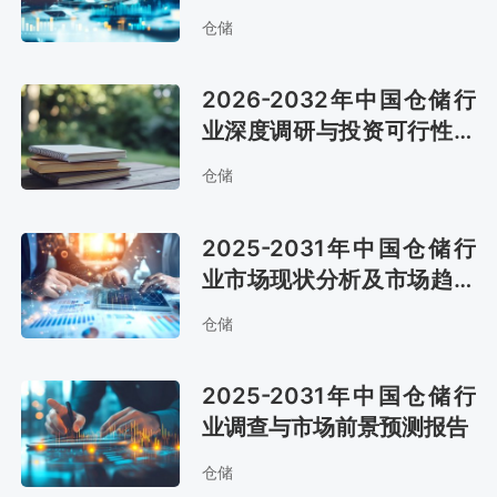
仓储
2026-2032年中国仓储行
业深度调研与投资可行性报
告
仓储
2025-2031年中国仓储行
业市场现状分析及市场趋势
预测报告
仓储
2025-2031年中国仓储行
业调查与市场前景预测报告
仓储