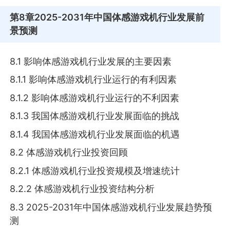
第8章
2025-2031年中国体感游戏机行业发展前
景预测
8.1 影响体感游戏机行业发展的主要因素
8.1.1 影响体感游戏机行业运行的有利因素
8.1.2 影响体感游戏机行业运行的不利因素
8.1.3 我国体感游戏机行业发展面临的挑战
8.1.4 我国体感游戏机行业发展面临的机遇
8.2 体感游戏机行业投资回顾
8.2.1 体感游戏机行业投资规模及增速统计
8.2.2 体感游戏机行业投资结构分析
8.3 2025-2031年中国体感游戏机行业发展趋势预
测