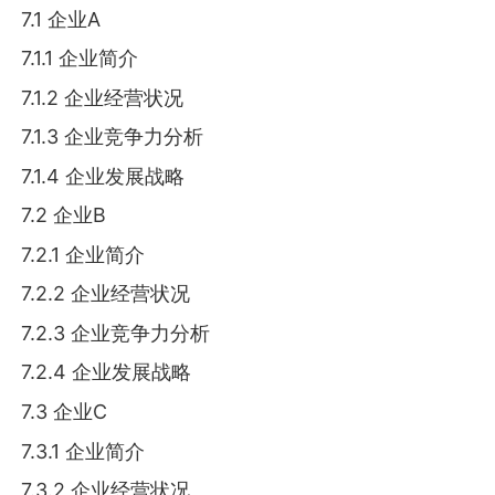
7.1 企业A
7.1.1 企业简介
7.1.2 企业经营状况
7.1.3 企业竞争力分析
7.1.4 企业发展战略
7.2 企业B
7.2.1 企业简介
7.2.2 企业经营状况
7.2.3 企业竞争力分析
7.2.4 企业发展战略
7.3 企业C
7.3.1 企业简介
7.3.2 企业经营状况