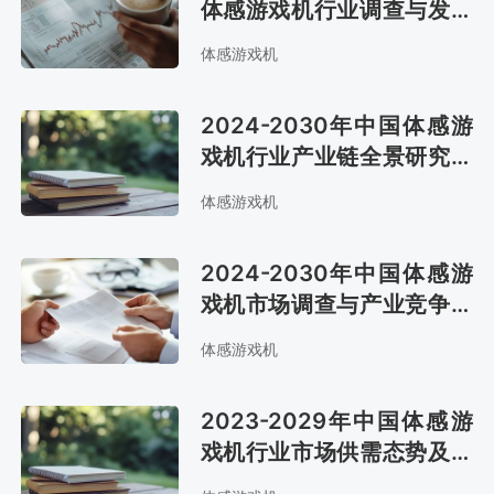
体感游戏机行业调查与发展
趋势研究报告
体感游戏机
2024-2030年中国体感游
戏机行业产业链全景研究及
市场趋势预测报告
体感游戏机
2024-2030年中国体感游
戏机市场调查与产业竞争格
局报告
体感游戏机
2023-2029年中国体感游
戏机行业市场供需态势及发
展战略咨询报告