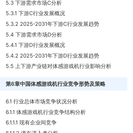
5.3 下游需求市场C分析
5.3.1 下游C行业发展概况
5.3.2 2025-2031年下游C行业发展趋势
5.4 下游需求市场D分析
5.4.1 下游D行业发展概况
5.4.2 2025-2031年下游D行业发展趋势
5.5 上下游产业链对体感游戏机行业影响分析
第6章
中国体感游戏机行业竞争形势及策略
6.1 行业总体市场竞争状况分析
6.1.1 体感游戏机行业竞争结构分析
6.1.1.1 现有企业间竞争