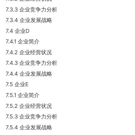
7.3.3 企业竞争力分析
7.3.4 企业发展战略
7.4 企业D
7.4.1 企业简介
7.4.2 企业经营状况
7.4.3 企业竞争力分析
7.4.4 企业发展战略
7.5 企业E
7.5.1 企业简介
7.5.2 企业经营状况
7.5.3 企业竞争力分析
7.5.4 企业发展战略