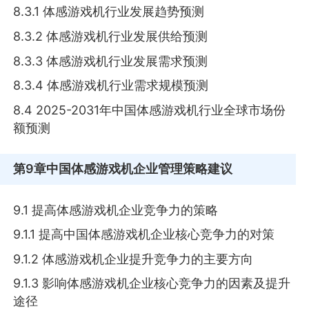
8.3.1 体感游戏机行业发展趋势预测
8.3.2 体感游戏机行业发展供给预测
8.3.3 体感游戏机行业发展需求预测
8.3.4 体感游戏机行业需求规模预测
8.4 2025-2031年中国体感游戏机行业全球市场份
额预测
第9章
中国体感游戏机企业管理策略建议
9.1 提高体感游戏机企业竞争力的策略
9.1.1 提高中国体感游戏机企业核心竞争力的对策
9.1.2 体感游戏机企业提升竞争力的主要方向
9.1.3 影响体感游戏机企业核心竞争力的因素及提升
途径