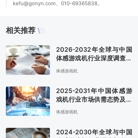
kefu@gonyn.com、010-69365838。
相关推荐
2026-2032年全球与中国
体感游戏机行业深度调查与
行业竞争对手分析报告
体感游戏机
2025-2031年中国体感游
戏机行业市场供需态势及市
场趋势预测报告
体感游戏机
2024-2030年全球与中国