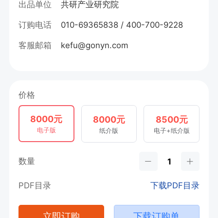
出品单位
共研产业研究院
订购电话
010-69365838 / 400-700-9228
客服邮箱
kefu@gonyn.com
价格
8000元
8000元
8500元
电子版
纸介版
电子+纸介版
数量
PDF目录
下载PDF目录
立即订购
下载订购单