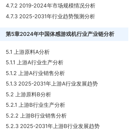
4.7.2 2019-2024年市场规模情况分析
4.7.3 2025-2031年行业趋势预测分析
第5章
2024年中国体感游戏机行业产业链分析
5.1 上游原料A分析
5.1.1 上游A行业生产分析
5.1.2 上游A行业销售分析
5.1.3 2025-2031年上游A行业发展趋势
5.2 上游原料B分析
5.2.1 上游B行业生产分析
5.2.2 上游B行业销售分析
5.2.3 2025-2031年上游B行业发展趋势