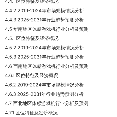
4.4.1 区位特征及经济概况
4.4.2 2019-2024年市场规模情况分析
4.4.3 2025-2031年行业趋势预测分析
4.5 华南地区体感游戏机行业分析及预测
4.5.1 区位特征及经济概况
4.5.2 2019-2024年市场规模情况分析
4.5.3 2025-2031年行业趋势预测分析
4.6 西南地区体感游戏机行业分析及预测
4.6.1 区位特征及经济概况
4.6.2 2019-2024年市场规模情况分析
4.6.3 2025-2031年行业趋势预测分析
4.7 西北地区体感游戏机行业分析及预测
4.7.1 区位特征及经济概况