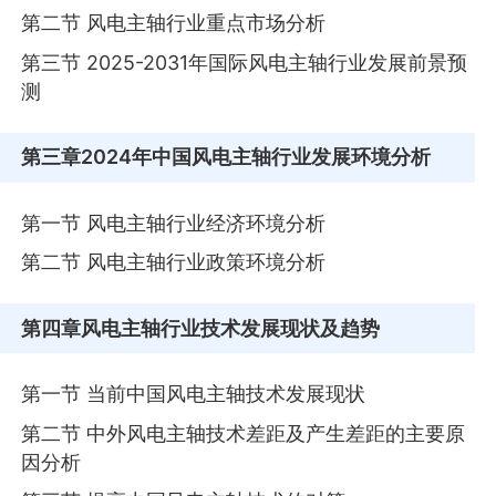
第二节 风电主轴行业重点市场分析
第三节 2025-2031年国际风电主轴行业发展前景预
测
第三章
2024年中国风电主轴行业发展环境分析
第一节 风电主轴行业经济环境分析
第二节 风电主轴行业政策环境分析
第四章
风电主轴行业技术发展现状及趋势
第一节 当前中国风电主轴技术发展现状
第二节 中外风电主轴技术差距及产生差距的主要原
因分析