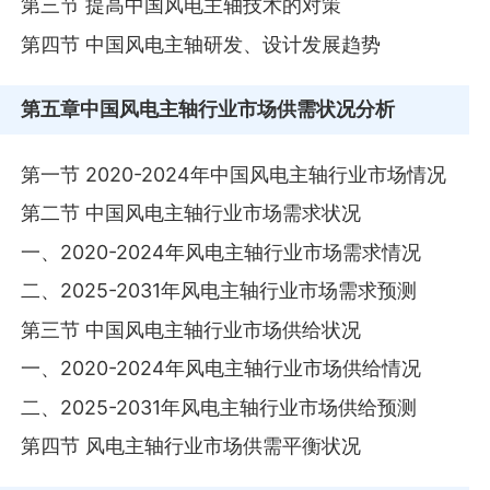
第三节 提高中国风电主轴技术的对策
第四节 中国风电主轴研发、设计发展趋势
第五章
中国风电主轴行业市场供需状况分析
第一节 2020-2024年中国风电主轴行业市场情况
第二节 中国风电主轴行业市场需求状况
一、2020-2024年风电主轴行业市场需求情况
二、2025-2031年风电主轴行业市场需求预测
第三节 中国风电主轴行业市场供给状况
一、2020-2024年风电主轴行业市场供给情况
二、2025-2031年风电主轴行业市场供给预测
第四节 风电主轴行业市场供需平衡状况