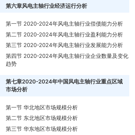
第六章
风电主轴行业经济运行分析
第一节 2020-2024年风电主轴行业偿债能力分析
第二节 2020-2024年风电主轴行业盈利能力分析
第三节 2020-2024年风电主轴行业发展能力分析
第四节 2020-2024年风电主轴行业企业数量及变化
趋势
第七章
2020-2024年中国风电主轴行业重点区域
市场分析
第一节 华北地区市场规模分析
第二节 东北地区市场规模分析
第三节 华东地区市场规模分析