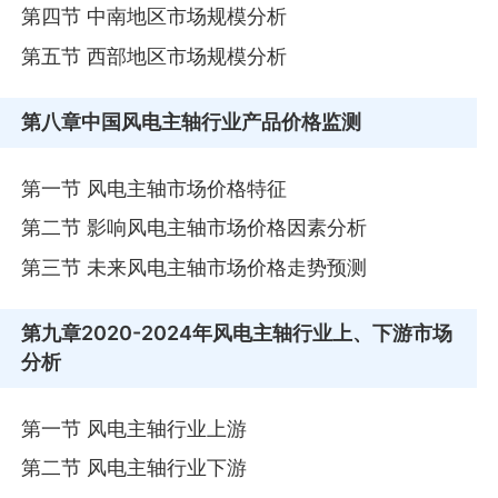
第四节 中南地区市场规模分析
第五节 西部地区市场规模分析
第八章
中国风电主轴行业产品价格监测
第一节 风电主轴市场价格特征
第二节 影响风电主轴市场价格因素分析
第三节 未来风电主轴市场价格走势预测
第九章
2020-2024年风电主轴行业上、下游市场
分析
第一节 风电主轴行业上游
第二节 风电主轴行业下游