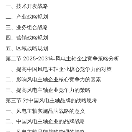
一、技术开发战略
二、产业战略规划
三、业务组合战略
四、营销战略规划
五、区域战略规划
第二节 2025-2031年风电主轴企业竞争策略分析
一、提高中国风电主轴企业核心竞争力的对策
二、影响风电主轴企业核心竞争力的因素
三、提高风电主轴企业竞争力的策略
第三节 对中国风电主轴品牌的战略思考
一、风电主轴实施品牌战略的意义
二、中国风电主轴企业的品牌战略
三、风电主轴品牌战略管理的策略