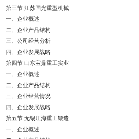
第三节 江苏国光重型机械
一、企业概述
二、企业产品结构
三、公司经营分析
四、企业发展战略
第四节 山东宝鼎重工实业
一、企业概述
二、企业产品结构
三、企业经营情况
四、企业发展战略
第五节 无锡江海重工锻造
一、企业概述