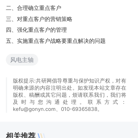
二、合理确立重点客户
三、对重点客户的营销策略
四、强化重点客户的管理
五、实施重点客户战略要重点解决的问题
风电主轴
版权提示:共研网倡导尊重与保护知识产权，对有
明确来源的内容注明出处。如发现本站文章存在
版权、稿酬或其它问题，烦请联系我们，我们将
及时与您沟通处理。联系方式：
kefu@gonyn.com、010-69365838。
相关推荐