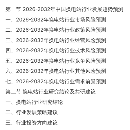
第一节 2026-2032年中国换电站行业发展趋势预测
一、2026-2032年换电站行业市场风险预测
二、2026-2032年换电站行业政策风险预测
三、2026-2032年换电站行业经营风险预测
四、2026-2032年换电站行业技术风险预测
五、2026-2032年换电站行业竞争风险预测
六、2026-2032年换电站行业其他风险预测
七、2026-2032年换电站行业需求前景预测
第二节 换电站行业研究结论及共研建议
一、换电站行业研究结论
二、行业发展策略建议
三、行业投资方向建议