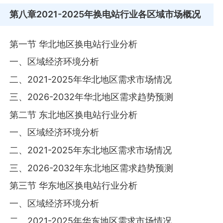
第八章
2021-2025年换电站行业各区域市场概况
第一节 华北地区换电站行业分析
一、区域经济环境分析
二、2021-2025年华北地区需求市场情况
三、2026-2032年华北地区需求趋势预测
第二节 东北地区换电站行业分析
一、区域经济环境分析
二、2021-2025年东北地区需求市场情况
三、2026-2032年东北地区需求趋势预测
第三节 华东地区换电站行业分析
一、区域经济环境分析
二、2021-2025年华东地区需求市场情况