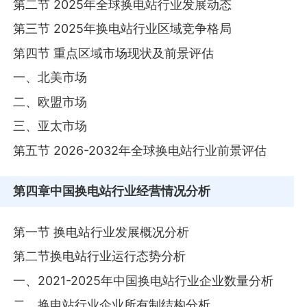
第二节 2025年全球换电站行业发展动态
第三节 2025年换电站行业区域竞争格局
第四节 重点区域市场现状及前景评估
一、北美市场
二、欧盟市场
三、亚太市场
第五节 2026-2032年全球换电站行业前景评估
第四章
中国换电站行业经营情况分析
第一节 换电站行业发展概况分析
第二节换电站行业运行态势分析
一、2021-2025年中国换电站行业企业数量分析
二、换电站行业企业所有制结构分析