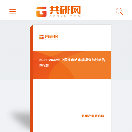
2026-2032年中国换电站市场调查与战略咨
询报告