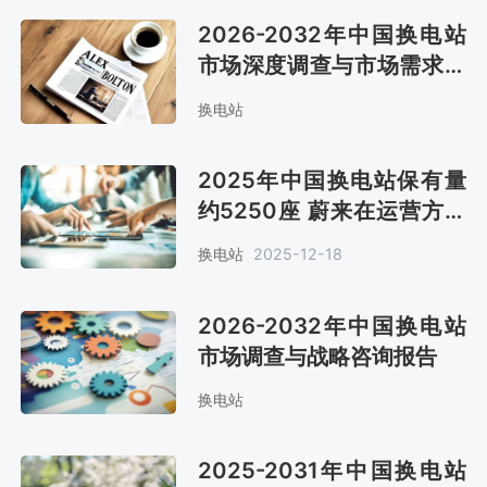
2026-2032年中国换电站
市场深度调查与市场需求预
测报告
换电站
2025年中国换电站保有量
约5250座 蔚来在运营方面
一直保持着领先地位[图]
换电站
2025-12-18
2026-2032年中国换电站
市场调查与战略咨询报告
换电站
2025-2031年中国换电站