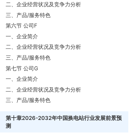
二、企业经营状况及竞争力分析
三、产品/服务特色
第六节 公司F
一、企业简介
二、企业经营状况及竞争力分析
三、产品/服务特色
第七节 公司G
一、企业简介
二、企业经营状况及竞争力分析
三、产品/服务特色
第十章
2026-2032年中国换电站行业发展前景预
测