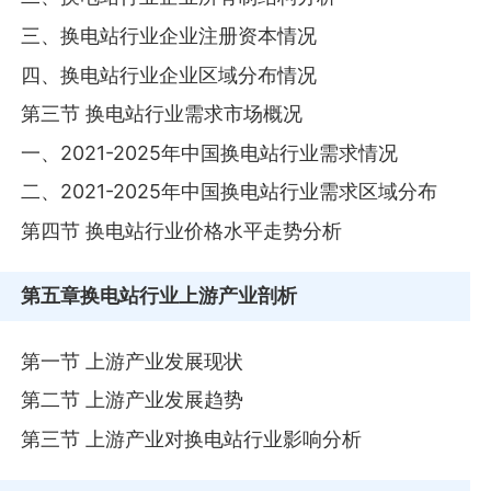
三、换电站行业企业注册资本情况
四、换电站行业企业区域分布情况
第三节 换电站行业需求市场概况
一、2021-2025年中国换电站行业需求情况
二、2021-2025年中国换电站行业需求区域分布
第四节 换电站行业价格水平走势分析
第五章
换电站行业上游产业剖析
第一节 上游产业发展现状
第二节 上游产业发展趋势
第三节 上游产业对换电站行业影响分析