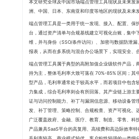
本文研究全球及中国市场端点管理工具现状及未来发
洲、中国、日本、东南亚和印度等地区的现状及未来
端点管理工具是一类用于统一发现、接入、配置、保护
台，通过资产清单与合规基线建立可视化台账，集中
维，并与身份（SSO/条件访问）、加密与数据防泄漏
报表，从而在多系统与混合办公场景下，实现安全、
端点管理工具属于典型的高附加值企业级软件产品，
持为主，整体毛利率大致可落在 70%-85% 区间
型产品，毛利率通常处于较高水平，而若项目中包含
力集成，综合毛利率则会有所回落。其产业链上游主
证与访问控制能力、补丁与漏洞信息源、移动设备管
发、补丁管理、策略控制、合规检查、资产可视化、
广泛覆盖政府、金融、医疗、教育、制造、零售、科
产品兼具SaaS平台的高复用、高续费和高边际效率
毛利率较高、商业模式较优、客户粘性较强的一类细