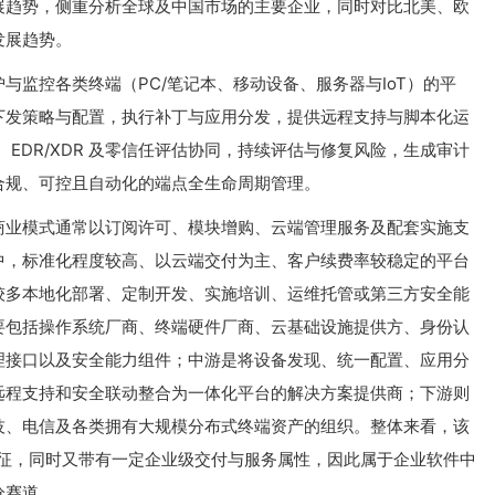
展趋势，侧重分析全球及中国市场的主要企业，同时对比北美、欧
发展趋势。
与监控各类终端（PC/笔记本、移动设备、服务器与IoT）的平
下发策略与配置，执行补丁与应用分发，提供远程支持与脚本化运
、EDR/XDR 及零信任评估协同，持续评估与修复风险，生成审计
合规、可控且自动化的端点全生命周期管理。
商业模式通常以订阅许可、模块增购、云端管理服务及配套实施支
；其中，标准化程度较高、以云端交付为主、客户续费率较稳定的平台
较多本地化部署、定制开发、实施培训、运维托管或第三方安全能
要包括操作系统厂商、终端硬件厂商、云基础设施提供方、身份认
理接口以及安全能力组件；中游是将设备发现、统一配置、应用分
远程支持和安全联动整合为一体化平台的解决方案提供商；下游则
技、电信及各类拥有大规模分布式终端资产的组织。整体来看，该
特征，同时又带有一定企业级交付与服务属性，因此属于企业软件中
分赛道