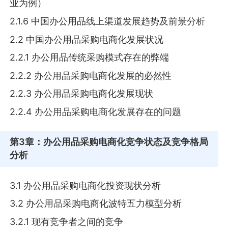
业为例）
2.1.6 中国办公用品线上渠道发展趋势及前景分析
2.2 中国办公用品采购电商化发展状况
2.2.1 办公用品传统采购模式存在的弊端
2.2.2 办公用品采购电商化发展的必然性
2.2.3 办公用品采购电商化发展现状
2.2.4 办公用品采购电商化发展存在的问题
第3章
：办公用品采购电商化竞争状态及竞争格局
分析
3.1 办公用品采购电商化投资现状分析
3.2 办公用品采购电商化波特五力模型分析
3.2.1 现有竞争者之间的竞争