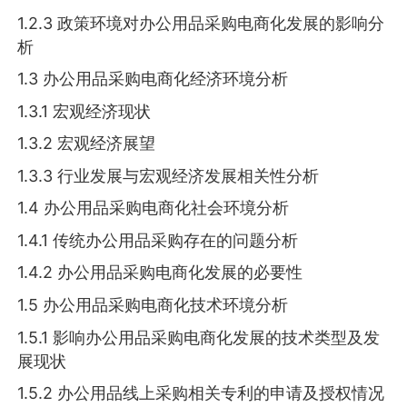
1.2.3 政策环境对办公用品采购电商化发展的影响分
析
1.3 办公用品采购电商化经济环境分析
1.3.1 宏观经济现状
1.3.2 宏观经济展望
1.3.3 行业发展与宏观经济发展相关性分析
1.4 办公用品采购电商化社会环境分析
1.4.1 传统办公用品采购存在的问题分析
1.4.2 办公用品采购电商化发展的必要性
1.5 办公用品采购电商化技术环境分析
1.5.1 影响办公用品采购电商化发展的技术类型及发
展现状
1.5.2 办公用品线上采购相关专利的申请及授权情况