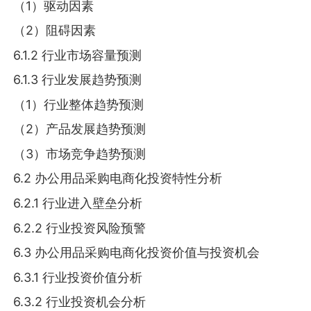
（1）驱动因素
（2）阻碍因素
6.1.2 行业市场容量预测
6.1.3 行业发展趋势预测
（1）行业整体趋势预测
（2）产品发展趋势预测
（3）市场竞争趋势预测
6.2 办公用品采购电商化投资特性分析
6.2.1 行业进入壁垒分析
6.2.2 行业投资风险预警
6.3 办公用品采购电商化投资价值与投资机会
6.3.1 行业投资价值分析
6.3.2 行业投资机会分析