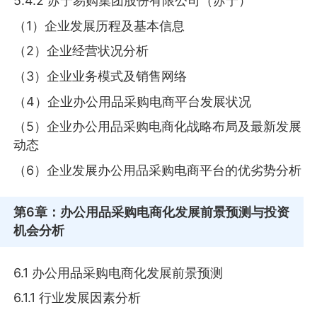
5.4.2 苏宁易购集团股份有限公司（苏宁）
（1）企业发展历程及基本信息
（2）企业经营状况分析
（3）企业业务模式及销售网络
（4）企业办公用品采购电商平台发展状况
（5）企业办公用品采购电商化战略布局及最新发展
动态
（6）企业发展办公用品采购电商平台的优劣势分析
第6章
：办公用品采购电商化发展前景预测与投资
机会分析
6.1 办公用品采购电商化发展前景预测
6.1.1 行业发展因素分析