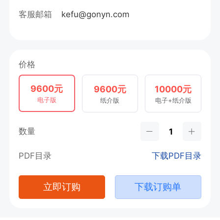
客服邮箱
kefu@gonyn.com
价格
9600元
9600元
10000元
电子版
纸介版
电子+纸介版
数量
PDF目录
下载PDF目录
立即订购
下载订购单