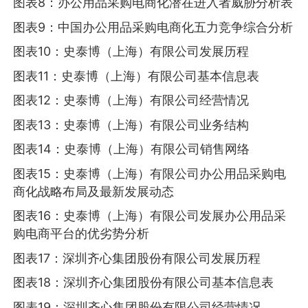
图表8：办公用品采购电商化潜在进入者威胁分析表
图表9：中国办公用品采购电商化五力竞争综合分析
图表10：史泰博（上海）有限公司发展历程
图表11：史泰博（上海）有限公司基本信息表
图表12：史泰博（上海）有限公司经营情况
图表13：史泰博（上海）有限公司业务结构
图表14：史泰博（上海）有限公司销售网络
图表15：史泰博（上海）有限公司办公用品采购电
商化战略布局及最新发展动态
图表16：史泰博（上海）有限公司发展办公用品采
购电商平台的优劣势分析
图表17：深圳齐心集团股份有限公司发展历程
图表18：深圳齐心集团股份有限公司基本信息表
图表19：深圳齐心集团股份有限公司经营情况