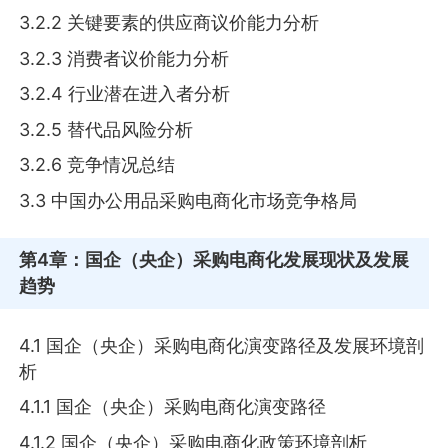
3.2.2 关键要素的供应商议价能力分析
3.2.3 消费者议价能力分析
3.2.4 行业潜在进入者分析
3.2.5 替代品风险分析
3.2.6 竞争情况总结
3.3 中国办公用品采购电商化市场竞争格局
第4章
：国企（央企）采购电商化发展现状及发展
趋势
4.1 国企（央企）采购电商化演变路径及发展环境剖
析
4.1.1 国企（央企）采购电商化演变路径
4.1.2 国企（央企）采购电商化政策环境剖析