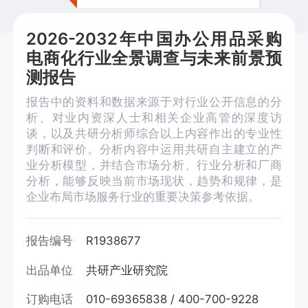
2026-2032年中国办公用品采购
电商化行业全景调查与未来前景预
测报告
报告中的资料和数据来源于对行业公开信息的分
析、对业内资深人士和相关企业高管的深度访
谈，以及共研分析师综合以上内容作出的专业性
判断和评价。分析内容中运用共研自主建立的产
业分析模型，并结合市场分析、行业分析和厂商
分析，能够反映当前市场现状，趋势和规律，是
企业布局市场服务行业的重要决策参考依据。
报告编号
R1938677
出品单位
共研产业研究院
订购电话
010-69365838 / 400-700-9228