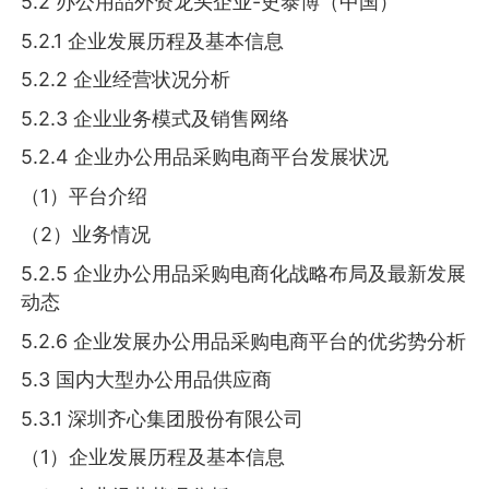
5.2 办公用品外资龙头企业-史泰博（中国）
5.2.1 企业发展历程及基本信息
5.2.2 企业经营状况分析
5.2.3 企业业务模式及销售网络
5.2.4 企业办公用品采购电商平台发展状况
（1）平台介绍
（2）业务情况
5.2.5 企业办公用品采购电商化战略布局及最新发展
动态
5.2.6 企业发展办公用品采购电商平台的优劣势分析
5.3 国内大型办公用品供应商
5.3.1 深圳齐心集团股份有限公司
（1）企业发展历程及基本信息