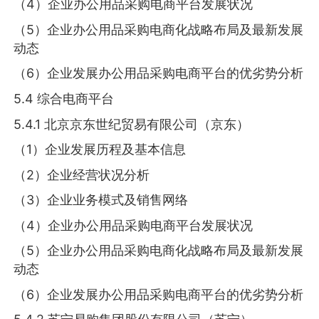
（4）企业办公用品采购电商平台发展状况
（5）企业办公用品采购电商化战略布局及最新发展
动态
（6）企业发展办公用品采购电商平台的优劣势分析
5.4 综合电商平台
5.4.1 北京京东世纪贸易有限公司（京东）
（1）企业发展历程及基本信息
（2）企业经营状况分析
（3）企业业务模式及销售网络
（4）企业办公用品采购电商平台发展状况
（5）企业办公用品采购电商化战略布局及最新发展
动态
（6）企业发展办公用品采购电商平台的优劣势分析