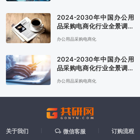
2024-2030年中国办公用
品采购电商化行业全景调查
与投资前景评估报告
办公用品采购电商化
2024-2030年中国办公用
品采购电商化行业全景调研
及投资前景分析报告
办公用品采购电商化
关于我们
订购流程
微信客服