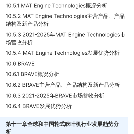
10.5.1 MAT Engine Technologies概况分析
10.5.2 MAT Engine Technologies主营产品、产品
结构及新产品分析
10.5.3 2021-2025年MAT Engine Technologies市
场营收分析
10.5.4 MAT Engine Technologies发展优势分析
10.6 BRAVE
10.6.1 BRAVE概况分析
10.6.2 BRAVE主营产品、产品结构及新产品分析
10.6.3 2021-2025年BRAVE市场营收分析
10.6.4 BRAVE发展优势分析
第十一章
全球和中国轮式吹叶机行业发展趋势分
析