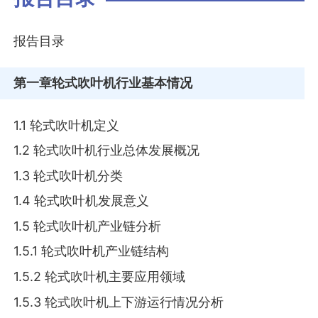
报告目录
第一章
轮式吹叶机行业基本情况
1.1 轮式吹叶机定义
1.2 轮式吹叶机行业总体发展概况
1.3 轮式吹叶机分类
1.4 轮式吹叶机发展意义
1.5 轮式吹叶机产业链分析
1.5.1 轮式吹叶机产业链结构
1.5.2 轮式吹叶机主要应用领域
1.5.3 轮式吹叶机上下游运行情况分析