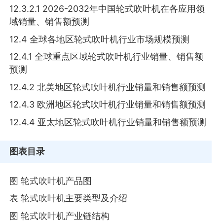
12.3.2.1 2026-2032年中国轮式吹叶机在各应用领
域销量、销售额预测
12.4 全球各地区轮式吹叶机行业市场规模预测
12.4.1 全球重点区域轮式吹叶机行业销量、销售额
预测
12.4.2 北美地区轮式吹叶机行业销量和销售额预测
12.4.3 欧洲地区轮式吹叶机行业销量和销售额预测
12.4.4 亚太地区轮式吹叶机行业销量和销售额预测
图表目录
图 轮式吹叶机产品图
表 轮式吹叶机主要类型及介绍
图 轮式吹叶机产业链结构