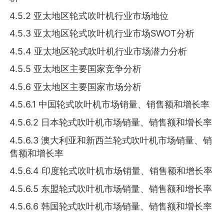
4.5.2 亚太地区轮式吹叶机行业市场地位
4.5.3 亚太地区轮式吹叶机行业市场SWOT分析
4.5.4 亚太地区轮式吹叶机行业市场潜力分析
4.5.5 亚太地区主要国家竞争分析
4.5.6 亚太地区主要国家市场分析
4.5.6.1 中国轮式吹叶机市场销量、销售额和增长率
4.5.6.2 日本轮式吹叶机市场销量、销售额和增长率
4.5.6.3 澳大利亚和新西兰轮式吹叶机市场销量、销
售额和增长率
4.5.6.4 印度轮式吹叶机市场销量、销售额和增长率
4.5.6.5 东盟轮式吹叶机市场销量、销售额和增长率
4.5.6.6 韩国轮式吹叶机市场销量、销售额和增长率