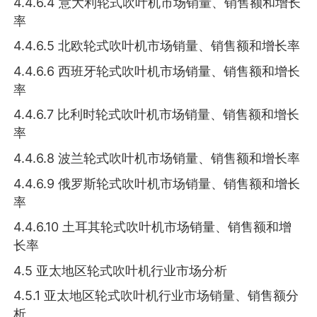
4.4.6.4 意大利轮式吹叶机市场销量、销售额和增长
率
4.4.6.5 北欧轮式吹叶机市场销量、销售额和增长率
4.4.6.6 西班牙轮式吹叶机市场销量、销售额和增长
率
4.4.6.7 比利时轮式吹叶机市场销量、销售额和增长
率
4.4.6.8 波兰轮式吹叶机市场销量、销售额和增长率
4.4.6.9 俄罗斯轮式吹叶机市场销量、销售额和增长
率
4.4.6.10 土耳其轮式吹叶机市场销量、销售额和增
长率
4.5 亚太地区轮式吹叶机行业市场分析
4.5.1 亚太地区轮式吹叶机行业市场销量、销售额分
析