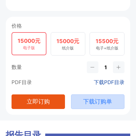
价格
15000元
15000元
15500元
电子版
纸介版
电子+纸介版
数量
PDF目录
下载PDF目录
立即订购
下载订购单
报告目录