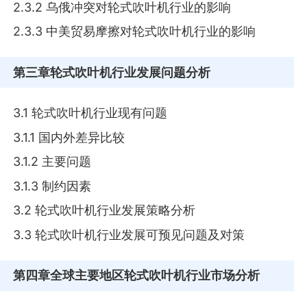
2.3.2 乌俄冲突对轮式吹叶机行业的影响
2.3.3 中美贸易摩擦对轮式吹叶机行业的影响
第三章
轮式吹叶机行业发展问题分析
3.1 轮式吹叶机行业现有问题
3.1.1 国内外差异比较
3.1.2 主要问题
3.1.3 制约因素
3.2 轮式吹叶机行业发展策略分析
3.3 轮式吹叶机行业发展可预见问题及对策
第四章
全球主要地区轮式吹叶机行业市场分析