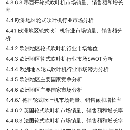
4.3.6.3 墨西哥轮式吹叶机市场销量、销售额和增长
率
4.4 欧洲地区轮式吹叶机行业市场分析
4.4.1 欧洲地区轮式吹叶机行业市场销量、销售额分
析
4.4.2 欧洲地区轮式吹叶机行业市场地位
4.4.3 欧洲地区轮式吹叶机行业市场SWOT分析
4.4.4 欧洲地区轮式吹叶机行业市场潜力分析
4.4.5 欧洲地区主要国家竞争分析
4.4.6 欧洲地区主要国家市场分析
4.4.6.1 德国轮式吹叶机市场销量、销售额和增长率
4.4.6.2 英国轮式吹叶机市场销量、销售额和增长率
4.4.6.3 法国轮式吹叶机市场销量、销售额和增长率