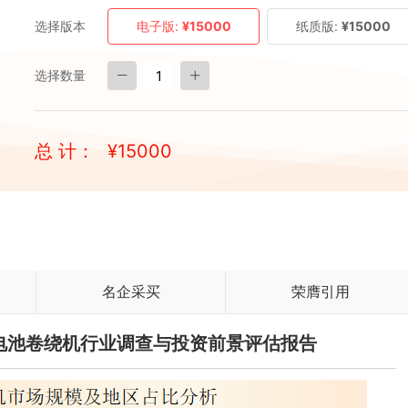
选择版本
电子版:
¥15000
纸质版:
¥15000
选择数量
总 计：
¥
15000
名企采买
荣膺引用
国锂电池卷绕机行业调查与投资前景评估报告