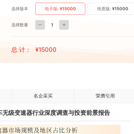
选择版本
电子版:
¥15000
纸质版:
¥15000
选择数量
总 计：
¥
15000
名企采买
荣膺引用
两轮车无级变速器行业深度调查与投资前景报告