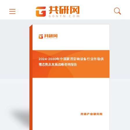
2024-2030年中国家用音响设备行业市场供
需态势及发展战略咨询报告