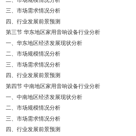
三、市场需求情况分析
四、行业发展前景预测
第三节 华东地区家用音响设备行业分析
一、华东地区经济发展现状分析
二、市场规模情况分析
三、市场需求情况分析
四、行业发展前景预测
第四节 中南地区家用音响设备行业分析
一、中南地区经济发展现状分析
二、市场规模情况分析
三、市场需求情况分析
四、行业发展前景预测