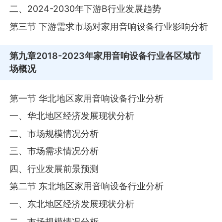
二、2024-2030年下游B行业发展趋势
第三节 下游需求市场对家用音响设备行业影响分析
第九章
2018-2023年家用音响设备行业各区域市
场概况
第一节 华北地区家用音响设备行业分析
一、华北地区经济发展现状分析
二、市场规模情况分析
三、市场需求情况分析
四、行业发展前景预测
第二节 东北地区家用音响设备行业分析
一、东北地区经济发展现状分析
二、市场规模情况分析