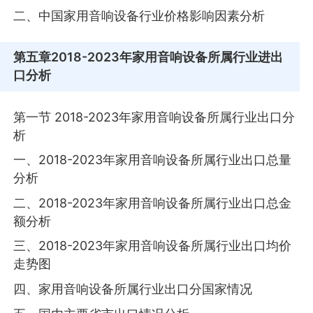
二、中国家用音响设备行业价格影响因素分析
第五章
2018-2023年家用音响设备所属行业进出
口分析
第一节 2018-2023年家用音响设备所属行业出口分
析
一、2018-2023年家用音响设备所属行业出口总量
分析
二、2018-2023年家用音响设备所属行业出口总金
额分析
三、2018-2023年家用音响设备所属行业出口均价
走势图
四、家用音响设备所属行业出口分国家情况