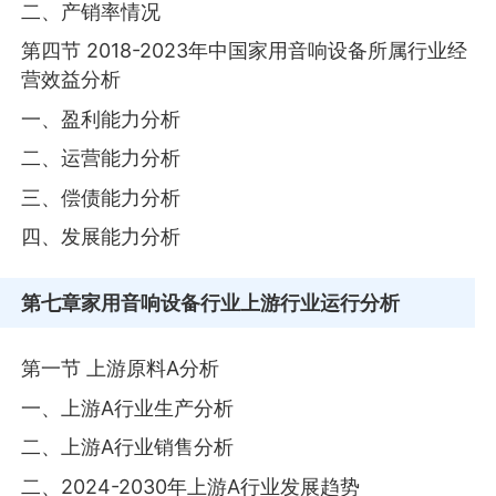
二、产销率情况
第四节 2018-2023年中国家用音响设备所属行业经
营效益分析
一、盈利能力分析
二、运营能力分析
三、偿债能力分析
四、发展能力分析
第七章
家用音响设备行业上游行业运行分析
第一节 上游原料A分析
一、上游A行业生产分析
二、上游A行业销售分析
二、2024-2030年上游A行业发展趋势