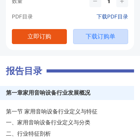
数量
PDF目录
下载PDF目录
立即订购
下载订购单
报告目录
第一章
家用音响设备行业发展概况
第一节 家用音响设备行业定义与特征
一、家用音响设备行业定义与分类
二、行业特征剖析