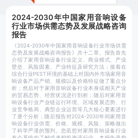
2024-2030年中国家用音响设备
行业市场供需态势及发展战略咨询
报告
《2024-2030年中国家用音响设备行业市场供需
态势及发展战略咨询报告》共十二章。报告首先
介绍了家用音响设备行业定义、商业模式、产业
壁垒、风险因素、产业特征及研究方法；接着在
综合行业PEST环境的基础上对国内外市场家用音
响设备产品产销、规模以及价格特征做了重点分
析；然后对于家用音响设备行业本身或相关产业
的贸易态势、经营状况进行剖析；随后对家用音
响设备行业产业链运行环境、区域发展态势、行
业竞争格局、典型企业运营等几大核心要素进行
了逐个分析；随后报告对2024-2030年间家用音
响设备行业供需、价格、规模、风险、策略做出
了科学严谨的预判。您若想对家用音响设备行业
有个系统的了解或者想投资该行业，本报告是您