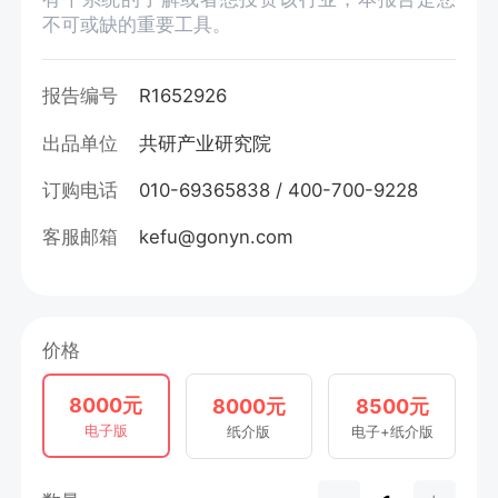
不可或缺的重要工具。
报告编号
R1652926
出品单位
共研产业研究院
订购电话
010-69365838 / 400-700-9228
客服邮箱
kefu@gonyn.com
价格
8000元
8000元
8500元
电子版
纸介版
电子+纸介版