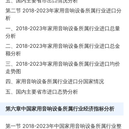
五、国内主要省市出口情况分析
第二节 2018-2023年家用音响设备所属行业进口分
析
一、2018-2023年家用音响设备所属行业进口总量
分析
二、2018-2023年家用音响设备所属行业进口总金
额分析
三、2018-2023年家用音响设备所属行业进口均价
走势图
四、家用音响设备所属行业进口分国家情况
五、国内主要省市进口态势分析
第六章
中国家用音响设备所属行业经济指标分析
第一节 2018-2023年中国家用音响设备所属行业整