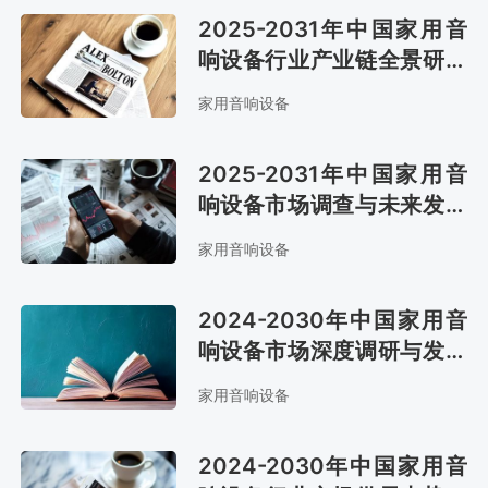
2025-2031年中国家用音
响设备行业产业链全景研究
及发展战略咨询报告
家用音响设备
2025-2031年中国家用音
响设备市场调查与未来发展
趋势报告
家用音响设备
2024-2030年中国家用音
响设备市场深度调研与发展
前景预测报告
家用音响设备
2024-2030年中国家用音