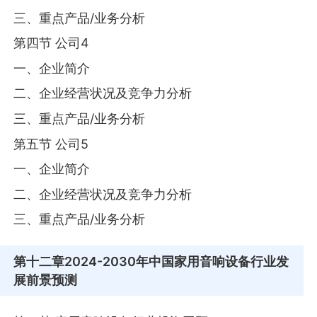
三、重点产品/业务分析
第四节 公司4
一、企业简介
二、企业经营状况及竞争力分析
三、重点产品/业务分析
第五节 公司5
一、企业简介
二、企业经营状况及竞争力分析
三、重点产品/业务分析
第十二章
2024-2030年中国家用音响设备行业发
展前景预测