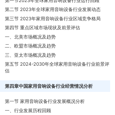
第一节2023年全球家用音响设备行业运行回顾
第二节 2023年全球家用音响设备行业发展动态
第三节 2023年家用音响设备行业区域竞争格局
第四节 重点区域市场现状及前景评估
一、北美市场概况及趋势
二、欧盟市场概况及趋势
三、亚太市场概况及趋势
第五节 2024-2030年全球家用音响设备行业前景评
估
第四章
中国家用音响设备行业经营情况分析
第一节 家用音响设备行业发展概况分析
一、行业发展历程回顾