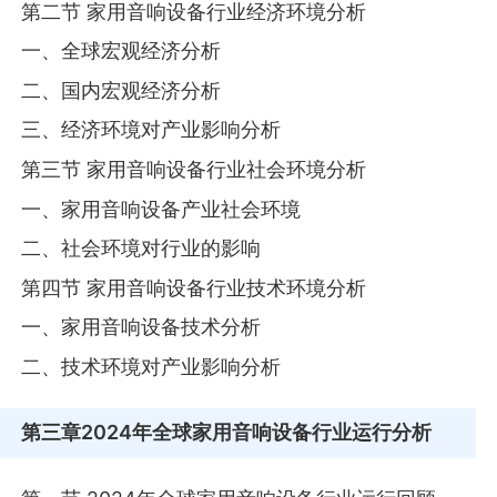
第二节 家用音响设备行业经济环境分析
一、全球宏观经济分析
二、国内宏观经济分析
三、经济环境对产业影响分析
第三节 家用音响设备行业社会环境分析
一、家用音响设备产业社会环境
二、社会环境对行业的影响
第四节 家用音响设备行业技术环境分析
一、家用音响设备技术分析
二、技术环境对产业影响分析
第三章
2024年全球家用音响设备行业运行分析