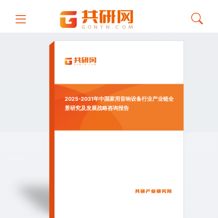
2025-2031年中国家用音响设备行业产业链全
景研究及发展战略咨询报告