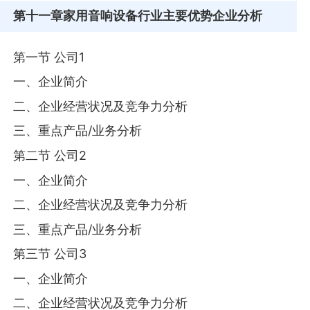
第十一章
家用音响设备行业主要优势企业分析
第一节 公司1
一、企业简介
二、企业经营状况及竞争力分析
三、重点产品/业务分析
第二节 公司2
一、企业简介
二、企业经营状况及竞争力分析
三、重点产品/业务分析
第三节 公司3
一、企业简介
二、企业经营状况及竞争力分析