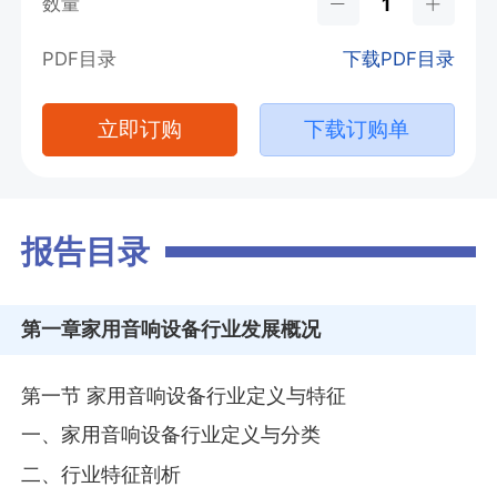
数量
PDF目录
下载PDF目录
立即订购
下载订购单
报告目录
第一章
家用音响设备行业发展概况
第一节 家用音响设备行业定义与特征
一、家用音响设备行业定义与分类
二、行业特征剖析