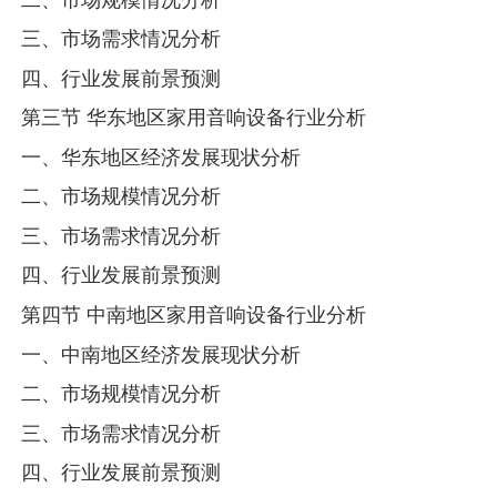
三、市场需求情况分析
四、行业发展前景预测
第三节 华东地区家用音响设备行业分析
一、华东地区经济发展现状分析
二、市场规模情况分析
三、市场需求情况分析
四、行业发展前景预测
第四节 中南地区家用音响设备行业分析
一、中南地区经济发展现状分析
二、市场规模情况分析
三、市场需求情况分析
四、行业发展前景预测