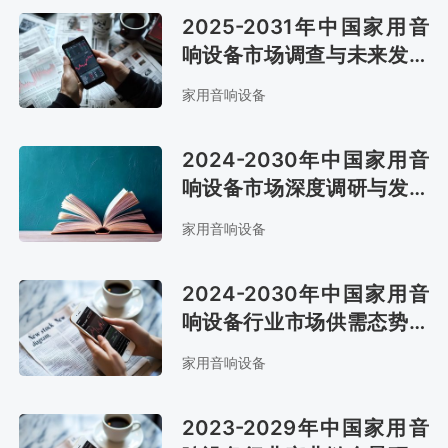
2025-2031年中国家用音
响设备市场调查与未来发展
趋势报告
家用音响设备
2024-2030年中国家用音
响设备市场深度调研与发展
前景预测报告
家用音响设备
2024-2030年中国家用音
响设备行业市场供需态势及
发展战略咨询报告
家用音响设备
2023-2029年中国家用音