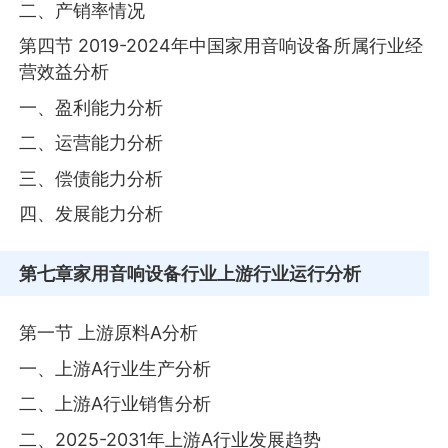
二、产销率情况
第四节 2019-2024年中国家用音响设备所属行业经
营效益分析
一、盈利能力分析
二、运营能力分析
三、偿债能力分析
四、发展能力分析
第七章
家用音响设备行业上游行业运行分析
第一节 上游原料A分析
一、上游A行业生产分析
二、上游A行业销售分析
二、2025-2031年上游A行业发展趋势