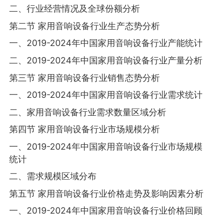
二、行业经营情况及全球份额分析
第二节 家用音响设备行业生产态势分析
一、2019-2024年中国家用音响设备行业产能统计
二、2019-2024年中国家用音响设备行业产量分析
第三节 家用音响设备行业销售态势分析
一、2019-2024年中国家用音响设备行业需求统计
二、家用音响设备行业需求数量区域分析
第四节 家用音响设备行业市场规模分析
一、2019-2024年中国家用音响设备行业市场规模
统计
二、需求规模区域分布
第五节 家用音响设备行业价格走势及影响因素分析
一、2019-2024年中国家用音响设备行业价格回顾