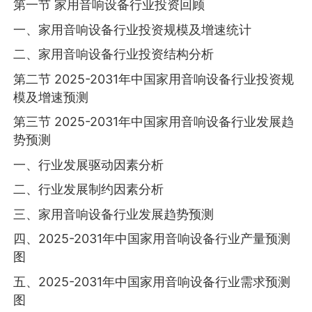
第一节 家用音响设备行业投资回顾
一、家用音响设备行业投资规模及增速统计
二、家用音响设备行业投资结构分析
第二节 2025-2031年中国家用音响设备行业投资规
模及增速预测
第三节 2025-2031年中国家用音响设备行业发展趋
势预测
一、行业发展驱动因素分析
二、行业发展制约因素分析
三、家用音响设备行业发展趋势预测
四、2025-2031年中国家用音响设备行业产量预测
图
五、2025-2031年中国家用音响设备行业需求预测
图