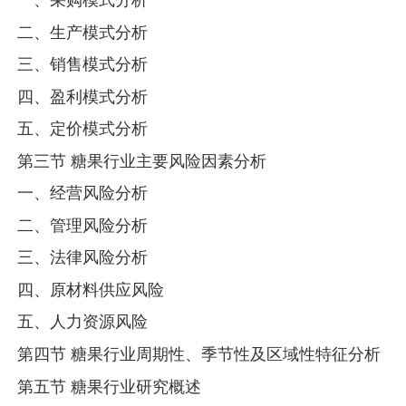
二、生产模式分析
三、销售模式分析
四、盈利模式分析
五、定价模式分析
第三节 糖果行业主要风险因素分析
一、经营风险分析
二、管理风险分析
三、法律风险分析
四、原材料供应风险
五、人力资源风险
第四节 糖果行业周期性、季节性及区域性特征分析
第五节 糖果行业研究概述