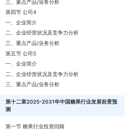
三、重点产品/业务分析
第四节 公司4
一、企业简介
二、企业经营状况及竞争力分析
三、重点产品/业务分析
第五节 公司5
一、企业简介
二、企业经营状况及竞争力分析
三、重点产品/业务分析
第十二章
2025-2031年中国糖果行业发展前景预
测
第一节 糖果行业投资回顾