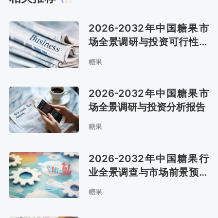
2026-2032年中国糖果市
场全景调研与投资可行性报
告
糖果
2026-2032年中国糖果市
场全景调研与投资分析报告
糖果
2026-2032年中国糖果行
业全景调查与市场前景预测
报告
糖果