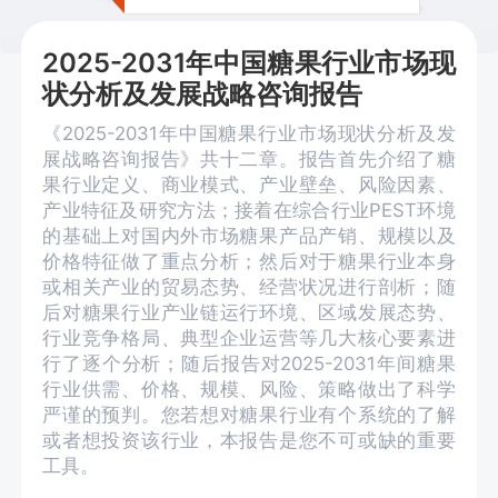
2025-2031年中国糖果行业市场现
状分析及发展战略咨询报告
《2025-2031年中国糖果行业市场现状分析及发
展战略咨询报告》共十二章。报告首先介绍了糖
果行业定义、商业模式、产业壁垒、风险因素、
产业特征及研究方法；接着在综合行业PEST环境
的基础上对国内外市场糖果产品产销、规模以及
价格特征做了重点分析；然后对于糖果行业本身
或相关产业的贸易态势、经营状况进行剖析；随
后对糖果行业产业链运行环境、区域发展态势、
行业竞争格局、典型企业运营等几大核心要素进
行了逐个分析；随后报告对2025-2031年间糖果
行业供需、价格、规模、风险、策略做出了科学
严谨的预判。您若想对糖果行业有个系统的了解
或者想投资该行业，本报告是您不可或缺的重要
工具。