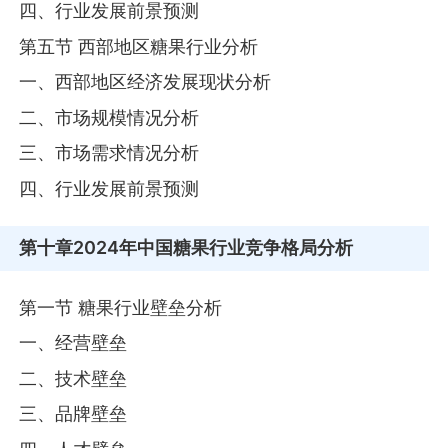
四、行业发展前景预测
第五节 西部地区糖果行业分析
一、西部地区经济发展现状分析
二、市场规模情况分析
三、市场需求情况分析
四、行业发展前景预测
第十章
2024年中国糖果行业竞争格局分析
第一节 糖果行业壁垒分析
一、经营壁垒
二、技术壁垒
三、品牌壁垒