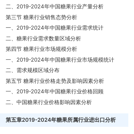
二、2019-2024年中国糖果行业产量分析
第三节 糖果行业销售态势分析
一、2019-2024年中国糖果行业需求统计
二、糖果行业需求数量区域分析
第四节 糖果行业市场规模分析
一、2019-2024年中国糖果行业市场规模统计
二、需求规模区域分布
第五节 糖果行业价格走势及影响因素分析
一、2019-2024年中国糖果行业价格回顾
二、中国糖果行业价格影响因素分析
第五章
2019-2024年糖果所属行业进出口分析