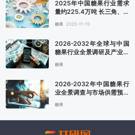
2025年中国糖果行业需求
量约225.4万吨 长三角、珠
三角地区人均消费量达
糖果
2025-11-10
2.3kg/年[图]
2026-2032年全球与中国
糖果行业全景调研及产业竞
争格局报告
糖果
2026-2032年中国糖果行
业全景调查与市场供需预测
报告
糖果