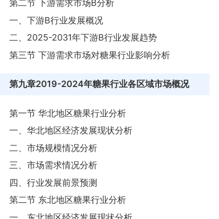
第二节 下游需求市场B分析
一、下游B行业发展概况
二、2025-2031年下游B行业发展趋势
第三节 下游需求市场对糖果行业影响分析
第九章
2019-2024年糖果行业各区域市场概况
第一节 华北地区糖果行业分析
一、华北地区经济发展现状分析
二、市场规模情况分析
三、市场需求情况分析
四、行业发展前景预测
第二节 东北地区糖果行业分析
一、东北地区经济发展现状分析