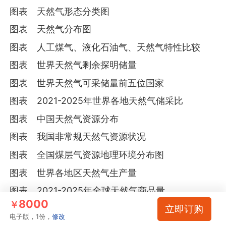
图表 天然气形态分类图
图表 天然气分布图
图表 人工煤气、液化石油气、天然气特性比较
图表 世界天然气剩余探明储量
图表 世界天然气可采储量前五位国家
图表 2021-2025年世界各地天然气储采比
图表 中国天然气资源分布
图表 我国非常规天然气资源状况
图表 全国煤层气资源地理环境分布图
图表 世界各地区天然气生产量
图表 2021-2025年全球天然气商品量
8000
￥
立即订购
图表 2021-2025年全球各地区天然气商品量
电子版，1份，
修改