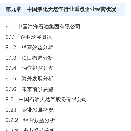
第九章
中国液化天然气行业重点企业经营状况
9.1 中国海洋石油集团有限公司
9.1.1 企业发展概况
9.1.2 经营效益分析
9.1.3 项目布局分析
9.1.4 油气勘探开发
9.1.5 海外发展分析
9.1.6 未来前景展望
9.2 中国石油天然气股份有限公司
9.2.1 企业发展概况
9.2.2 经营效益分析
9.2.3 业务经营分析