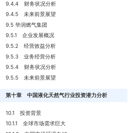
9.4.4 财务状况分析
9.4.5 未来前景展望
9.5 华润燃气集团
9.5.1 企业发展概况
9.5.2 经营效益分析
9.5.3 业务经营分析
9.5.4 财务状况分析
9.5.5 未来前景展望
第十章
中国液化天然气行业投资潜力分析
10.1 投资背景
10.1.1 全球市场需求巨大