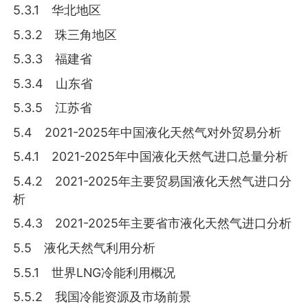
5.3.1 华北地区
5.3.2 珠三角地区
5.3.3 福建省
5.3.4 山东省
5.3.5 江苏省
5.4 2021-2025年中国液化天然气对外贸易分析
5.4.1 2021-2025年中国液化天然气进口总量分析
5.4.2 2021-2025年主要贸易国液化天然气进口分
析
5.4.3 2021-2025年主要省市液化天然气进口分析
5.5 液化天然气利用分析
5.5.1 世界LNG冷能利用概况
5.5.2 我国冷能资源及市场前景