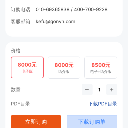
订购电话
010-69365838 / 400-700-9228
客服邮箱
kefu@gonyn.com
价格
8000元
8000元
8500元
电子版
纸介版
电子+纸介版
数量
PDF目录
下载PDF目录
立即订购
下载订购单