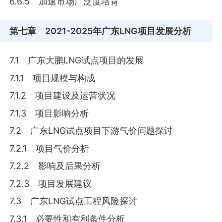
6.6.5 加速市场广泛度培育
第七章
2021-2025年广东LNG项目发展分析
7.1 广东大鹏LNG试点项目的发展
7.1.1 项目规模与构成
7.1.2 项目建设及运营状况
7.1.3 项目影响分析
7.2 广东LNG试点项目下游气价问题探讨
7.2.1 项目气价分析
7.2.2 影响及后果分析
7.2.3 项目发展建议
7.3 广东LNG试点工程风险探讨
7.3.1 必要性和有利条件分析