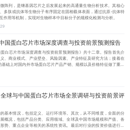
质微阵列，是继基因芯片之后发展起来的高通量生物分析技术。其核心
、多肽或抗体等生物分子有序固定在固相载体表面，通过抗原-抗体特
互作用等机制，实现对生物样本中目标分子的规模化检测与分析。
-29
31年中国蛋白芯片市场深度调查与投资前景预测报告
1年中国蛋白芯片市场深度调查与投资前景预测报告》共十二章。报告首先介
定义、商业模式、产业壁垒、风险因素、产业特征及研究方法；接着在
境的基础上对国内外市场蛋白芯片产品产销、规模以及价格特征做了重点
白芯片行业本身或相关产业的贸易态势、经营状况进行剖析；随后对蛋
运行环境、区域发展态势、行业竞争格局、典型企业运营等几大核心要
；随后报告对蛋白芯片行业供需、价格、规模、风险、策略做出来科学
想对蛋白芯片行业有个系统的了解或者想投资蛋白芯片行业，本报告是
30年全球与中国蛋白芯片市场全景调研与投资前景评
具。
业的基本情况，包括定义、运行环境等。其次，从不同维度，全面的分
发展概况，包括产品分类、应用领域、全球及中国市场规模和产值、各
争形势、重点企业等相关的系统性资讯。最后对行业的投资价值进行评