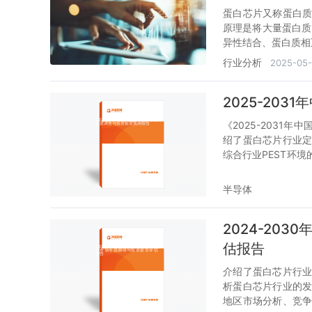
蛋白芯片又称蛋白
原理是将大量蛋白质
异性结合、蛋白质相
行业分析
2025-05
2025-20
《2025-203
绍了蛋白芯片行业
综合行业PEST环
分析；然后对于蛋
白芯片行业产业链
半导体
素进行了逐个分析
严谨的预判。您若
2024-20
您不可或缺的重要工
估报告
介绍了蛋白芯片行
析蛋白芯片行业的
地区市场分析、竞