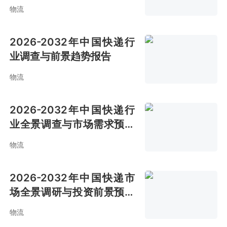
物流
2026-2032年中国快递行
业调查与前景趋势报告
物流
2026-2032年中国快递行
业全景调查与市场需求预测
报告
物流
2026-2032年中国快递市
场全景调研与投资前景预测
报告
物流